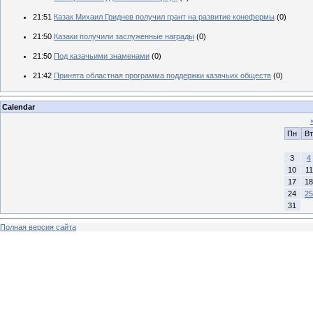
21:51
Казак Михаил Гриднев получил грант на развитие конефермы
(0)
21:50
Казаки получили заслуженные награды
(0)
21:50
Под казачьими знаменами
(0)
21:42
Принята областная программа поддержки казачьих обществ
(0)
Calendar
Пн
Вт
3
4
10
11
17
18
24
25
31
Полная версия сайта