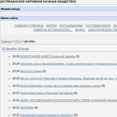
[
АСТРАХАНСКОЕ ОКРУЖНОЕ КАЗАЧЬЕ ОБЩЕСТВО
]
Форма входа
Меню сайта
ГЛАВНАЯ СТРАНИЦА
ФОРУМ
ФОТОАЛЬБОМЫ
ГОСТЕВАЯ КНИГА
КА
ПАМЯТКА АСТРАХАНСКОГ...
ВИДЕО
ЗАКОНОДАТЕЛЬСТВ
Главная
»
2012
»
Декабрь
25 Декабря, Вторник
23:25
НОВОГОДНЯЯ АНКЕТА Алексей Хаюров
(3)
23:24
Писатель есаул Андрей Белянин: «Свою первую сказку я написал про к
23:24
Вести из станиц
(2)
23:23
Мечты сбудутся! Николай и Галина Сбродовы: Доведем детей до ума -
23:23
Братья Михеевы готовы нести славное имя казачьих сынов
(0)
23:22
Новогодняя анкета Дмитрий Заплавнов
(0)
23:22
МИРА, ПРОЦВЕТАНИЯ И БЛАГОПОЛУЧИЯ СТРАНЕ И КАЖДОЙ КАЗАЧ
23:21
КОЛЯДКИ
(0)
23:21
Грачовские казачки попали в «десятку»
(0)