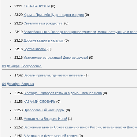
23:21
КАЗАЧЬЯ КУХНЯ
(0)
23:20
Храм в Пришибе будет поднят из руин
(0)
23:20
Светлого вам рождества!
(0)
23:19
Возлюбленные в Господе священнослужители, монашествующие и все 
23:18
Дорогие казаки и казачки!
(0)
23:18
Братья казаки!
(0)
23:16
Уважаемые астраханцы! Дорогие друзья!
(0)
09 Декабря, Воскресенье
17:42
Веселы привалы, где казаки запевалы
(1)
04 Декабря, Вторник
21:54
В походе – храбрая казачка,а дома – верная жена
(0)
21:53
КАЗАЧИЙ СЛОВАРЬ
(0)
21:53
Православный календарь.
(0)
21:53
Многая лета Владыке Ионе!
(1)
21:52
Верховный атаман Союза казачьих войск России, атаман войска Донск
21:51
В Астрахани будет казачий корпус
(0)