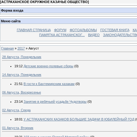
[
АСТРАХАНСКОЕ ОКРУЖНОЕ КАЗАЧЬЕ ОБЩЕСТВО
]
Форма входа
Меню сайта
ГЛАВНАЯ СТРАНИЦА
ФОРУМ
ФОТОАЛЬБОМЫ
ГОСТЕВАЯ КНИГА
КА
ПАМЯТКА АСТРАХАНСКОГ...
ВИДЕО
ЗАКОНОДАТЕЛЬСТВ
Главная
»
2017
»
Август
28 Августа, Понедельник
19:12
Детские военно-полевые сборы
(0)
14 Августа, Понедельник
21:51
В гости к Бахтемирским казакам
(0)
06 Августа, Воскресенье
23:14
Занятие в ребячьей усадьбе Чудотворы
(0)
02 Августа, Среда
18:01
У АСТРАХАНСКИХ КАЗАКОВ БОЛЬШИЕ ЗАДАЧИ В ЮБИЛЕЙНЫЙ ГОД
(
01 Августа, Вторник
19:21
103 года с начала Первой Мировой войны
(0)