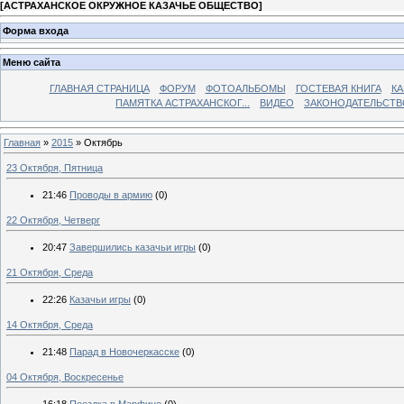
[
АСТРАХАНСКОЕ ОКРУЖНОЕ КАЗАЧЬЕ ОБЩЕСТВО
]
Форма входа
Меню сайта
ГЛАВНАЯ СТРАНИЦА
ФОРУМ
ФОТОАЛЬБОМЫ
ГОСТЕВАЯ КНИГА
КА
ПАМЯТКА АСТРАХАНСКОГ...
ВИДЕО
ЗАКОНОДАТЕЛЬСТВ
Главная
»
2015
»
Октябрь
23 Октября, Пятница
21:46
Проводы в армию
(0)
22 Октября, Четверг
20:47
Завершились казачьи игры
(0)
21 Октября, Среда
22:26
Казачьи игры
(0)
14 Октября, Среда
21:48
Парад в Новочеркасске
(0)
04 Октября, Воскресенье
16:18
Поездка в Марфино
(0)