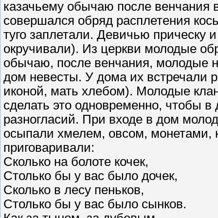
казачьему обычаю после венчания в
совершался обряд расплетения косы
туго заплетали. Девичью прическу и
окручивали). Из церкви молодые об
обычаю, после венчания, молодые н
дом невесты. У дома их встречали 
иконой, мать хлебом). Молодые кла
сделать это одновременно, чтобы в
разногласий. При входе в дом молод
осыпали хмелем, овсом, монетами, к
приговаривали:
Сколько на болоте кочек,
Столько бы у вас было дочек,
Сколько в лесу пеньков,
Столько бы у вас было сынков.
Как за тыном, за дубовым,