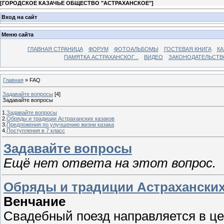
[
ГОРОДСКОЕ КАЗАЧЬЕ ОБЩЕСТВО "АСТРАХАНСКОЕ"
]
Вход на сайт
Меню сайта
ГЛАВНАЯ СТРАНИЦА
ФОРУМ
ФОТОАЛЬБОМЫ
ГОСТЕВАЯ КНИГА
КА
ПАМЯТКА АСТРАХАНСКОГ...
ВИДЕО
ЗАКОНОДАТЕЛЬСТВ
Главная
» FAQ
Задавайте вопросы
[4]
Задавайте вопросы
1.
Задавайте вопросы
2.
Обряды и традиции Астраханских казаков
3.
Предложения по улучшению жизни казака
4.
Поступления в 7 класс
Задавайте вопросы
Ещё нет ответа на этот вопрос.
Обряды и традиции Астраханских
Венчание
Свадебный поезд направляется в це