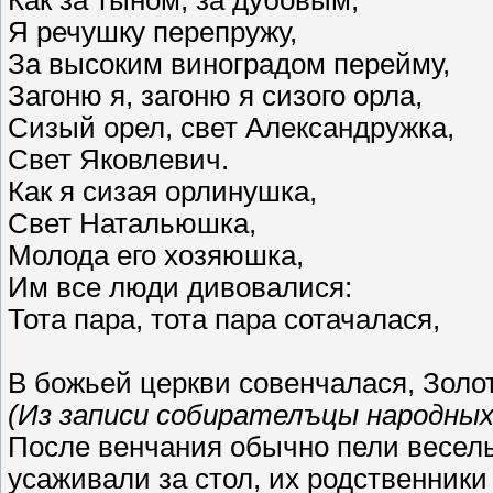
Я речушку перепружу,
За высоким виноградом перейму,
Загоню я, загоню я сизого орла,
Сизый орел, свет Александружка,
Свет Яковлевич.
Как я сизая орлинушка,
Свет Натальюшка,
Молода его хозяюшка,
Им все люди дивовалися:
Тота пара, тота пара сотачалася,
В божьей церкви совенчалася, Зол
(Из записи собирателъцы народных 
После венчания обычно пели весел
усаживали за стол, их родственники