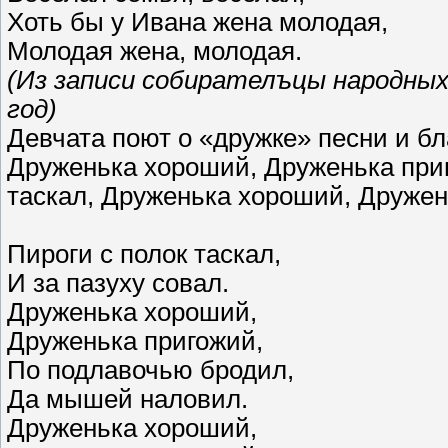
Хоть бы у Ивана жена молодая,
Молодая жена, молодая.
(Из записи собирателъцы народных 
год)
Девчата поют о «дружке» песни и бл
Друженька хороший, Друженька приг
таскал, Друженька хороший, Дружен
Пироги с полок таскал,
И за пазуху совал.
Друженька хороший,
Друженька пригожий,
По подлавочью бродил,
Да мышей наловил.
Друженька хороший,