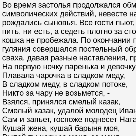
Во время застолья продолжался об
символических действий, невесте н
рождались сыновья. Все гости пьют,
пить, ни есть, а седеть плотно за сто
кошка не пробежала. По окончании г
гуляния совершался постельный об
сваха, давая разные наставления, п
На первую ночку паренька и девочку
Плавала чарочка в сладком меду,
В сладком меду, в сладком потоке,
Никто за чару не возьмется, -
Взялся, принялся смелый казак,
Смелый казак, удалой молодец Ива
Сам и запьет, госпоже поднесет На
Кушай жена, кушай барыня моя,