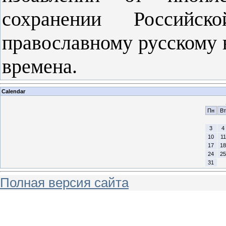
сохранении Россий
православному русскому 
времена.
Calendar
Пн
Вт
3
4
10
11
17
18
24
25
31
Полная версия сайта