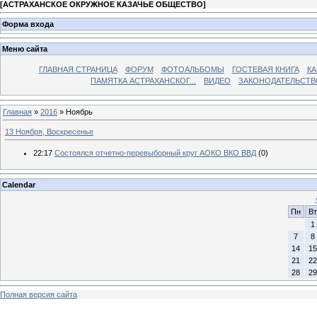
[
АСТРАХАНСКОЕ ОКРУЖНОЕ КАЗАЧЬЕ ОБЩЕСТВО
]
Форма входа
Меню сайта
ГЛАВНАЯ СТРАНИЦА
ФОРУМ
ФОТОАЛЬБОМЫ
ГОСТЕВАЯ КНИГА
КА
ПАМЯТКА АСТРАХАНСКОГ...
ВИДЕО
ЗАКОНОДАТЕЛЬСТВ
Главная
»
2016
»
Ноябрь
13 Ноября, Воскресенье
22:17
Состоялся отчетно-перевыборный круг АОКО ВКО ВВД
(0)
Calendar
Пн
Вт
1
7
8
14
15
21
22
28
29
Полная версия сайта