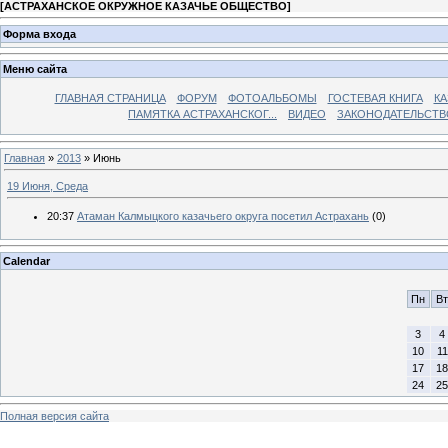
[
АСТРАХАНСКОЕ ОКРУЖНОЕ КАЗАЧЬЕ ОБЩЕСТВО
]
Форма входа
Меню сайта
ГЛАВНАЯ СТРАНИЦА
ФОРУМ
ФОТОАЛЬБОМЫ
ГОСТЕВАЯ КНИГА
КА
ПАМЯТКА АСТРАХАНСКОГ...
ВИДЕО
ЗАКОНОДАТЕЛЬСТВ
Главная
»
2013
»
Июнь
19 Июня, Среда
20:37
Атаман Калмыцкого казачьего округа посетил Астрахань
(0)
Calendar
Пн
Вт
3
4
10
11
17
18
24
25
Полная версия сайта