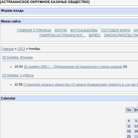
[
АСТРАХАНСКОЕ ОКРУЖНОЕ КАЗАЧЬЕ ОБЩЕСТВО
]
Форма входа
Меню сайта
ГЛАВНАЯ СТРАНИЦА
ФОРУМ
ФОТОАЛЬБОМЫ
ГОСТЕВАЯ КНИГА
КА
ПАМЯТКА АСТРАХАНСКОГ...
ВИДЕО
ЗАКОНОДАТЕЛЬСТВ
Главная
»
2013
»
Ноябрь
26 Ноября, Вторник
15:54
26 ноября 1991 г. - Образование Астраханского союза казаков
(0)
23 Ноября, Суббота
11:56
Станичное казачье общество «Станица Атаманская» принято в состав А
Calendar
Пн
Вт
4
5
11
12
18
19
25
26