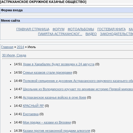
[
АСТРАХАНСКОЕ ОКРУЖНОЕ КАЗАЧЬЕ ОБЩЕСТВО
]
Форма входа
Меню сайта
ГЛАВНАЯ СТРАНИЦА
ФОРУМ
ФОТОАЛЬБОМЫ
ГОСТЕВАЯ КНИГА
КА
ПАМЯТКА АСТРАХАНСКОГ...
ВИДЕО
ЗАКОНОДАТЕЛЬСТВ
Главная
»
2014
»
Июль
30 Июля, Среда
14:51
Храм в Харабалях будет возведен к 24 августа
(0)
14:50
Семьи казаков стали призерами
(0)
14:49
Полковой священник и духовник Астраханского окружного казачьего о
14:47
Школьник из Володарского изучает по архивам историю Первой мирово
14:46
Астраханское казачье войско в огне боев
(0)
14:42
КРАСНЫЙ ЯР
(0)
14:41
Енотаевка
(0)
14:40
Мои предки – казаки из Вязовки
(0)
14:39
Казаки против незаконной продажи алкоголя
(0)