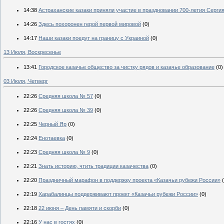
14:38
Астраханские казаки приняли участие в праздновании 700-летия Серги
14:26
Здесь похоронен герой первой мировой
(0)
14:17
Наши казаки поедут на границу с Украиной
(0)
13 Июля, Воскресенье
13:41
Городское казачье общество за чистку рядов и казачье образование
(0)
03 Июля, Четверг
22:26
Средняя школа № 57
(0)
22:26
Средняя школа № 39
(0)
22:25
Черный Яр
(0)
22:24
Енотаевка
(0)
22:23
Средняя школа № 9
(0)
22:21
Знать историю, чтить традиции казачества
(0)
22:20
Праздничный марафон в поддержку проекта «Казачьи рубежи России»
22:19
Харабалинцы поддерживают проект «Казачьи рубежи России»
(0)
22:18
22 июня – День памяти и скорби
(0)
22:16
У нас в гостях
(0)