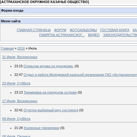
[
АСТРАХАНСКОЕ ОКРУЖНОЕ КАЗАЧЬЕ ОБЩЕСТВО
]
Форма входа
Меню сайта
ГЛАВНАЯ СТРАНИЦА
ФОРУМ
ФОТОАЛЬБОМЫ
ГОСТЕВАЯ КНИГА
КА
ПАМЯТКА АСТРАХАНСКОГ...
ВИДЕО
ЗАКОНОДАТЕЛЬСТВ
Главная
»
2016
»
Июль
31 Июля, Воскресенье
23:15
Открытие кружка по рукоделию.
(0)
22:47
Отдых и работа Молодежной казачьей организации ГКО «Астраханское
23 Июля, Суббота
23:13
Тренировка на городском острове
(0)
17 Июля, Воскресенье
22:41
Отчетно-выборный круг состоялся
(0)
09 Июля, Суббота
21:29
Усиленные тренировки
(0)
08 Июля, Пятница