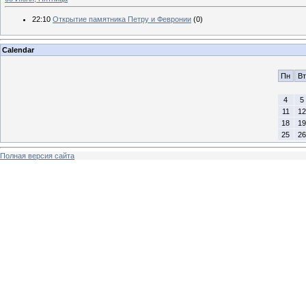
22:10
Открытие памятника Петру и Февронии
(0)
Calendar
Пн
Вт
4
5
11
12
18
19
25
26
Полная версия сайта