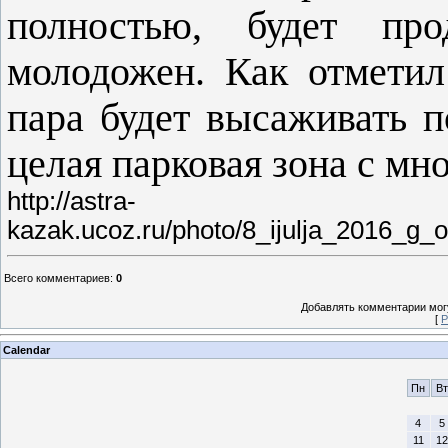
полностью, будет пр
молодожен. Как отметил
пара будет высаживать п
целая парковая зона с мн
http://astra-
kazak.ucoz.ru/photo/8_ijulja_2016_g_o
Всего комментариев
:
0
Добавлять комментарии могу
[
Р
Calendar
Пн
Вт
4
5
11
12