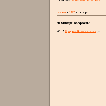
Главная
»
2017
»
Октябрь
01 Октября, Воскресенье
00:22
Праздник Казачья станица
(0)