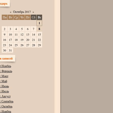
ндарь
«
Октябрь 2017
»
Пн
Вт
Ср
Чт
Пт
Сб
Вс
1
2
3
4
5
6
7
8
9
10
11
12
13
14
15
16
17
18
19
20
21
22
23
24
25
26
27
28
29
30
31
в записей
0 Ноябрь
1 Февраль
1 Март
1 Май
1 Июнь
1 Июль
1 Август
1 Сентябрь
1 Октябрь
1 Ноябрь