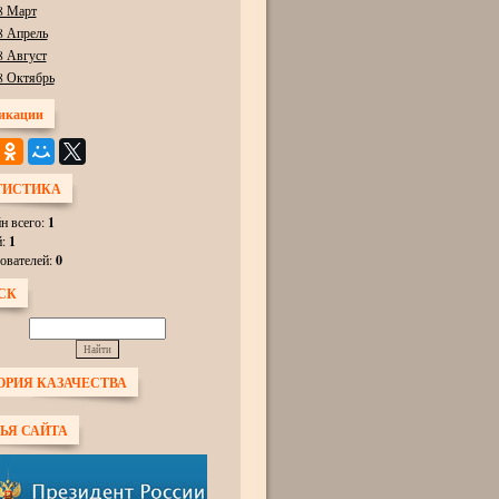
8 Март
8 Апрель
8 Август
8 Октябрь
икации
ТИСТИКА
н всего:
1
й:
1
ователей:
0
СК
ОРИЯ КАЗАЧЕСТВА
ЬЯ САЙТА