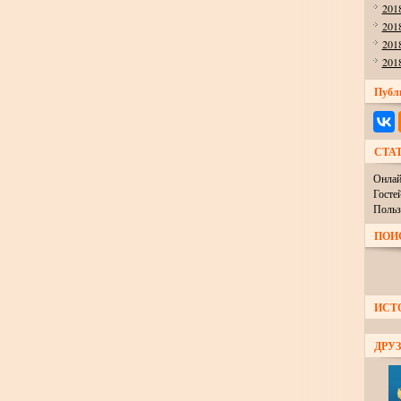
201
201
201
201
Публ
СТА
Онлай
Госте
Польз
ПОИ
ИСТ
ДРУЗ