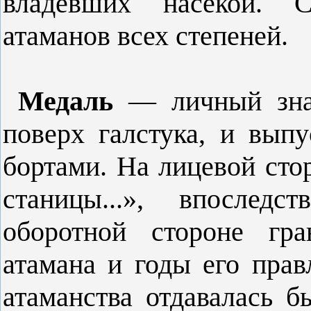
владевших на­секой. 
атаманов всех степеней.
Медаль
— личный знак
поверх галсту­ка, и вып
бортами. На лицевой сто
станицы...», впоследс
оборотной стороне гр
атамана и годы его прав
атаманства отдавалась 