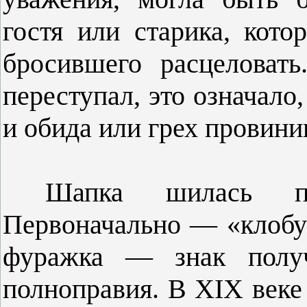
гостя или ста­рика, кот
бросившего расцело­ват
переступал, это означало,
и обида или грех провин
Шапка шилась по 
Первоначально — «клобук
фуражка — знак получ
полноправия. В XIX веке 