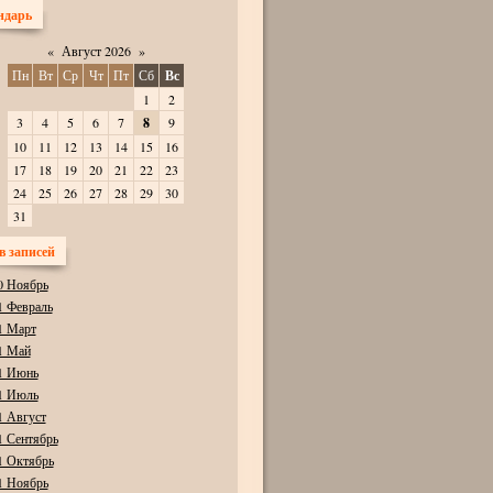
ндарь
«
Август 2026
»
Пн
Вт
Ср
Чт
Пт
Сб
Вс
1
2
3
4
5
6
7
8
9
10
11
12
13
14
15
16
17
18
19
20
21
22
23
24
25
26
27
28
29
30
31
в записей
0 Ноябрь
1 Февраль
1 Март
1 Май
1 Июнь
1 Июль
1 Август
1 Сентябрь
1 Октябрь
1 Ноябрь