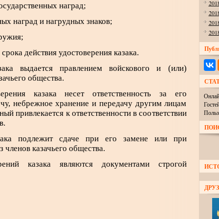
201
государственных наград;
201
ных наград и нагрудных знаков;
201
201
оружия;
Публ
 срока действия удостоверения казака.
зака выдается правлением войскового и (или)
зачьего общества.
СТА
верения казака несет ответственность за его
Онлай
орчу, небрежное хранение и передачу другим лицам
Госте
ный привлекается к ответственности в соответствии
Польз
в.
ПОИ
азака подлежит сдаче при его замене или при
з членов казачьего общества.
рений казака являются документами строгой
ИСТ
ДРУЗ