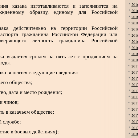
201
ения казака изготавливаются и заполняются на
201
ржденному образцу, единому для Российской
201
201
зака действительно на территории Российской
201
аспорта гражданина Российской Федерации или
201
оверяющего личность гражданина Российской
201
201
201
ака выдается сроком на пять лет с продлением на
201
иоды.
201
зака вносятся следующие сведения:
201
201
ьего общества;
201
201
тво, дата и место рождения;
201
и чинов;
201
201
ть в казачьем обществе;
201
й службе;
201
201
стие в боевых действиях);
201