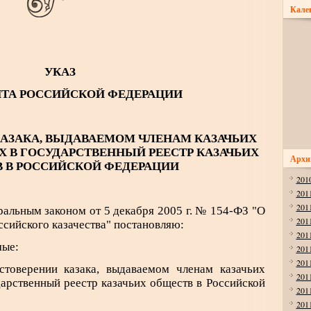
Кале
УКАЗ
НТА РОССИЙСКОЙ ФЕДЕРАЦИИ
КАЗАКА, ВЫДАВАЕМОМ ЧЛЕНАМ КАЗАЧЬИХ
 В ГОСУДАРСТВЕННЫЙ РЕЕСТР КАЗАЧЬИХ
Архи
 В РОССИЙСКОЙ ФЕДЕРАЦИИ
201
201
201
ральным законом от 5 декабря 2005 г. № 154-ФЗ "О
201
сийского казачества" постановляю:
201
мые:
201
201
стоверении казака, выдаваемом членам казачьих
201
дарственный реестр казачьих обществ в Российской
201
201