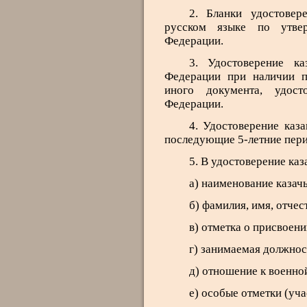
2. Бланки удостовер
русском языке по утве
Федерации.
3. Удостоверение ка
Федерации при наличии п
иного документа, удост
Федерации.
4. Удостоверение каз
последующие 5-летние пер
5. В удостоверение ка
а) наименование казач
б) фамилия, имя, отчес
в) отметка о присвоени
г) занимаемая должнос
д) отношение к военно
е) особые отметки (уча