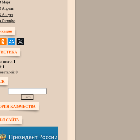
8 Март
8 Апрель
8 Август
8 Октябрь
икации
ТИСТИКА
н всего:
1
й:
1
ователей:
0
СК
ОРИЯ КАЗАЧЕСТВА
ЬЯ САЙТА