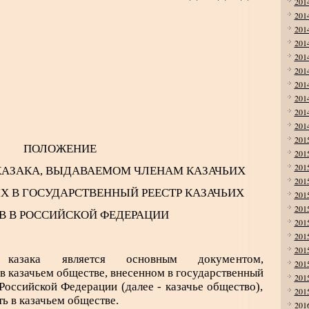
201
201
201
201
201
201
201
201
201
201
201
ПОЛОЖЕНИЕ
201
201
КАЗАКА, ВЫДАВАЕМОМ ЧЛЕНАМ КАЗАЧЬИХ
201
Х В ГОСУДАРСТВЕННЫЙ РЕЕСТР КАЗАЧЬИХ
201
201
В В РОССИЙСКОЙ ФЕДЕРАЦИИ
201
201
201
 казака является основным документом,
201
 казачьем обществе, внесенном в государственный
201
Российской Федерации (далее - казачье общество),
201
ь в казачьем обществе.
201