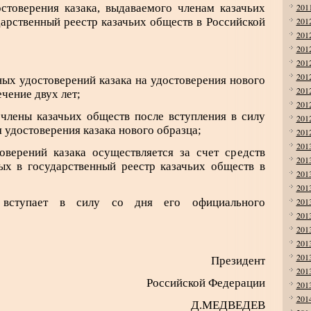
остоверения казака, выдаваемого членам казачьих
201
дарственный реестр казачьих обществ в Российской
201
201
201
201
201
ных удостоверений казака на удостоверения нового
201
чение двух лет;
201
 члены казачьих обществ после вступления в силу
201
 удостоверения казака нового образца;
201
201
товерений казака осуществляется за счет средств
201
ых в государственный реестр казачьих обществ в
201
201
 вступает в силу со дня его официального
201
201
201
201
201
Президент
201
Российской Федерации
201
201
Д.МЕДВЕДЕВ