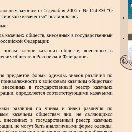
ральным законом от 5 декабря 2005 г. № 154-ФЗ "О
сийского казачества" постановляю:
мые:
в казачьих обществ, внесенных в государственный
Российской Федерации;
о чинам членов казачьих обществ, внесенных в
зачьих обществ в Российской Федерации.
ния предметов формы одежды, знаков различия по
о принадлежности к войсковым казачьим обществам
 внесенных в государственный реестр казачьих
рации, определяется соответствующими казачьими
наки различия по чинам и знаки различия по
овым казачьим обществам лиц, не являющихся
, внесенных в государственный реестр казачьих
рации, не могут быть аналогичными форме одежды,
и знакам различия по принадлежности к войсковым