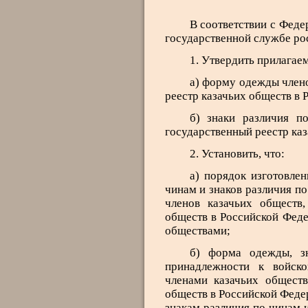
В соответствии с Феде
государственной службе рос
1. Утвердить прилагае
а) форму одежды члено
реестр казачьих обществ в 
б) знаки различия п
государственный реестр ка
2. Установить, что:
а) порядок изготовле
чинам и знаков различия п
членов казачьих обществ,
обществ в Российской Феде
обществами;
б) форма одежды, з
принадлежности к войск
членами казачьих обществ
обществ в Российской Феде
знакам различия по чинам 