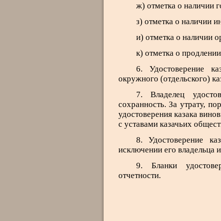
ж) отметка о наличии 
з) отметка о наличии и
и) отметка о наличии 
к) отметка о продлении
6. Удостоверение ка
окружного (отдельского) ка
7. Владелец удосто
сохранность. За утрату, п
удостоверения казака винов
с уставами казачьих общест
8. Удостоверение к
исключении его владельца и
9. Бланки удостове
отчетности.