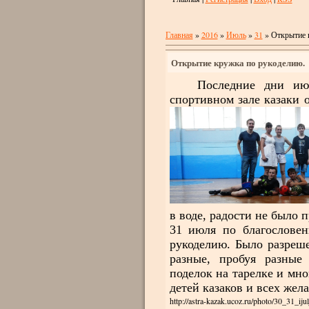
Главная
»
2016
»
Июль
»
31
» Открытие 
Открытие кружка по рукоделию.
Последние дни июля 
спортивном зале казаки 
в воде, радости не было п
31 июля по благословен
рукоделию. Было разреше
разные, пробуя разные 
поделок на тарелке и мно
детей казаков и всех жел
http://astra-kazak.ucoz.ru/photo/30_31_i