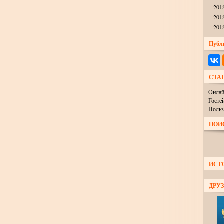
201
201
201
Публ
СТА
Онлай
Госте
Польз
ПОИ
ИСТ
ДРУЗ