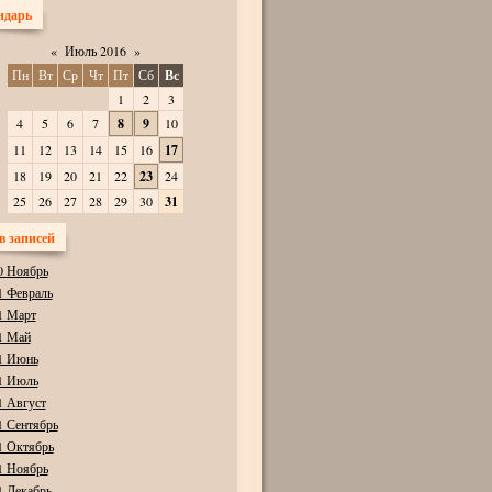
ндарь
«
Июль 2016
»
Пн
Вт
Ср
Чт
Пт
Сб
Вс
1
2
3
4
5
6
7
8
9
10
11
12
13
14
15
16
17
18
19
20
21
22
23
24
25
26
27
28
29
30
31
в записей
0 Ноябрь
1 Февраль
1 Март
1 Май
1 Июнь
1 Июль
1 Август
1 Сентябрь
1 Октябрь
1 Ноябрь
1 Декабрь