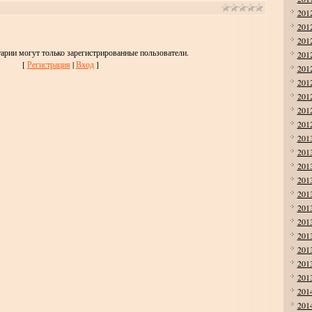
201
201
201
арии могут только зарегистрированные пользователи.
201
[
Регистрация
|
Вход
]
201
201
201
201
201
201
201
201
201
201
201
201
201
201
201
201
201
201