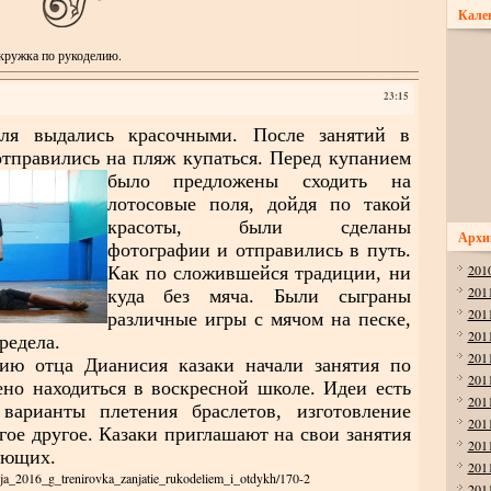
Кале
кружка по рукоделию.
23:15
выдались красочными. После занятий в
отправились на пляж купаться. Перед купанием
было предложены сходит
ь на
лотосовые поля, дойдя по такой
красоты, были сделаны
Архи
фотографии и отправились в путь.
201
Как по сложившейся традиции, ни
201
куда без мяча. Были сыграны
201
различные игры с мячом на песке,
201
редела.
201
ию отца Дианисия казаки начали занятия по
201
но находиться в воскресной школе. Идеи есть
201
варианты плетения браслетов, изготовление
201
гое другое. Казаки приглашают на свои занятия
201
ающих.
201
julja_2016_g_trenirovka_zanjatie_rukodeliem_i_otdykh/170-2
201