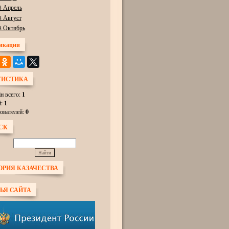
8 Апрель
8 Август
8 Октябрь
икации
ТИСТИКА
н всего:
1
й:
1
ователей:
0
СК
ОРИЯ КАЗАЧЕСТВА
ЬЯ САЙТА