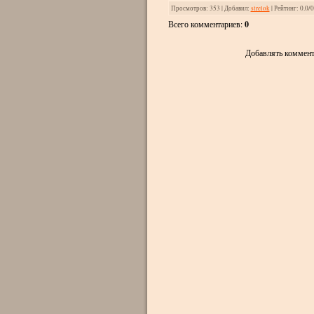
Просмотров
: 353 |
Добавил
:
strelok
|
Рейтинг
:
0.0
/
0
Всего комментариев
:
0
Добавлять коммент