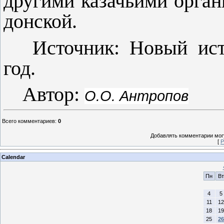
другими казачьими орган
донской.
Источник: Новый ист
год.
Автор:
О.О. Антропов
Всего комментариев
:
0
Добавлять комментарии могу
[
Р
Calendar
Пн
Вт
4
5
11
12
18
19
25
26