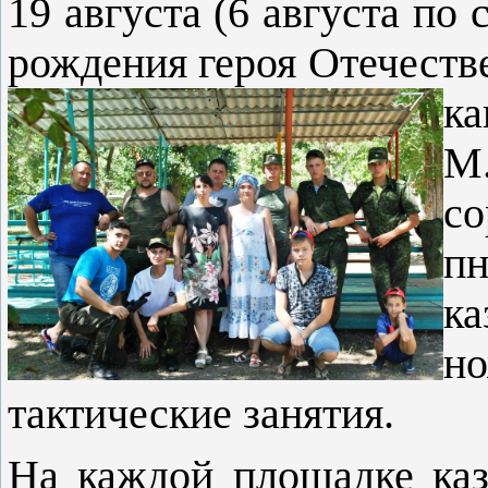
19 августа (6 августа по
рождения героя Отечестве
ка
М.
с
п
к
но
тактические занятия.
На каждой площадке каз