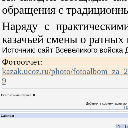
обращения с традиционн
Наряду с практическими
казачьей смены о ратных 
Источник: сайт Всевеликого войска 
Фото
kazak.ucoz.ru/photo/fotoalbom_za_
9
Всего комментариев
:
0
Добавлять комментарии могу
[
Р
Calendar
Пн
Вт