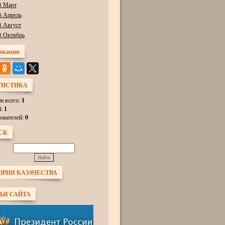
8 Март
8 Апрель
8 Август
8 Октябрь
икации
ТИСТИКА
н всего:
1
й:
1
ователей:
0
СК
ОРИЯ КАЗАЧЕСТВА
ЬЯ САЙТА