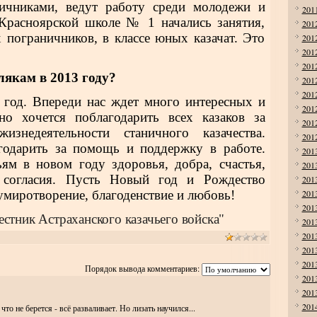
ичниками, ве­дут работу среди молодежи и
201
 Красноярской школе № 1 начались занятия,
201
х пограничников, в классе юных казачат. Это
201
201
201
лякам в 2013 году?
201
201
 год. Впере­ди нас ждет много интересных и
201
о хочется поблаго­дарить всех казаков за
201
изнедеятельности станичного казачества.
201
го­дарить за помощь и поддержку в рабо­те.
201
ям в новом году здоровья, добра, счастья,
201
 согласия. Пусть Но­вый год и Рождество
201
умиротворение, благоден­ствие и любовь!
201
201
естник Астраханского казачьего войска"
201
201
201
201
Порядок вывода комментариев:
201
201
201
то не берется - всё разваливает. Но лизать научился...