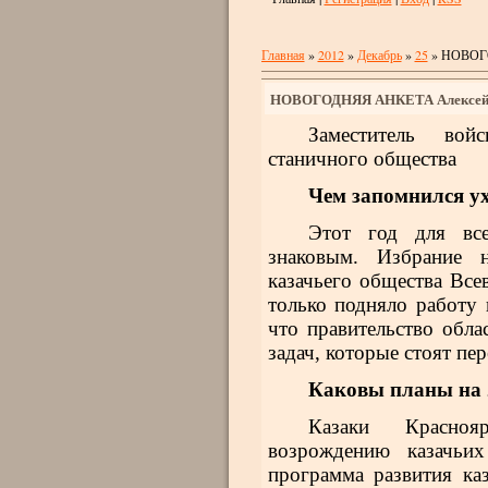
Главная
»
2012
»
Декабрь
»
25
» НОВОГО
НОВОГОДНЯЯ АНКЕТА Алексей
Заместитель вой
станичного общества
Чем запомнился у
Этот год для все
знаковым. Избрание н
казачьего общества Все
только подняло работу к
что правительство обла
задач, которые стоят пер
Каковы планы на 
Казаки Красноя
возрождению ка­зачьи
программа развития каз