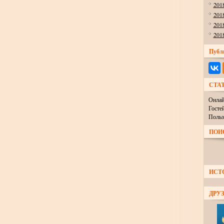
201
201
201
201
Публ
СТА
Онлай
Госте
Польз
ПОИ
ИСТ
ДРУЗ