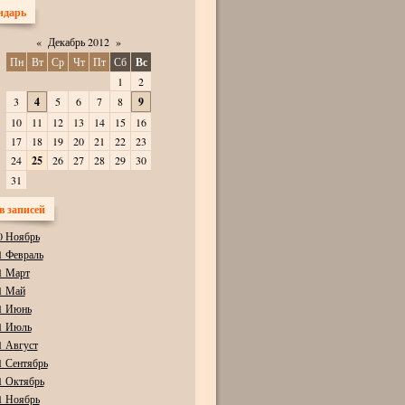
ндарь
«
Декабрь 2012
»
Пн
Вт
Ср
Чт
Пт
Сб
Вс
1
2
3
4
5
6
7
8
9
10
11
12
13
14
15
16
17
18
19
20
21
22
23
24
25
26
27
28
29
30
31
в записей
0 Ноябрь
1 Февраль
1 Март
1 Май
1 Июнь
1 Июль
1 Август
1 Сентябрь
1 Октябрь
1 Ноябрь