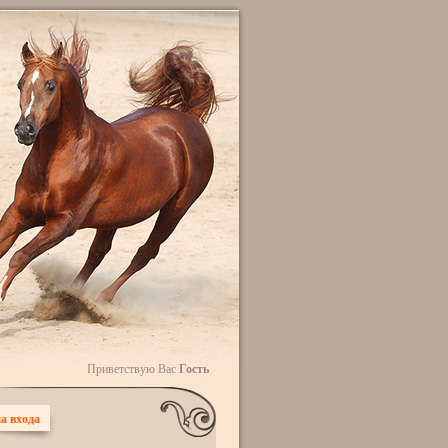
Приветствую Вас
Гость
а входа