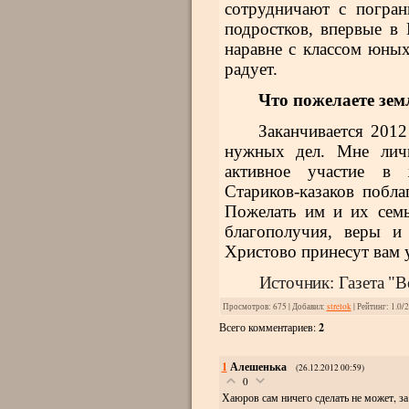
сотрудничают с погран
подрост­ков, впервые в
наравне с клас­сом юны
радует.
Что пожелаете зем
Заканчивается 2012
нуж­ных дел. Мне личн
активное уча­стие в ж
Стариков-казаков побла
Пожелать им и их семь
благо­получия, веры и
Христово при­несут вам 
Источник: Газета "В
Просмотров
: 675 |
Добавил
:
strelok
|
Рейтинг
:
1.0
/
2
Всего комментариев
:
2
1
Алешенька
(26.12.2012 00:59)
0
Хаюров сам ничего сделать не может, за ч