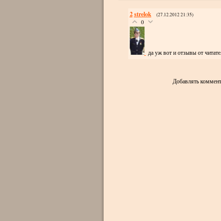
2
strelok
(27.12.2012 21:35)
0
да уж вот и отзывы от читате
Добавлять коммент