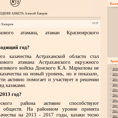
Кале
ДНЯЯ АНКЕТА Алексей Хаюров
 Хаюров
23:25
скового атамана, атаман Красноярского
ходящий год?
го казачества Астраханской области стал
Архи
ового атамана Астраханско­го окружного
великого войска Донского К.А. Маркелова не
201
аза­чества на новый уровень, но и показа­ло,
201
сти активно помогает и участвует в решении
201
ед казаками.
201
201
2013 год?
201
201
рского района ак­тивно способствуют
201
х обществ. На районном уровне принята
201
аче­ства на 2013 - 2017 годы, казаки тесно
201