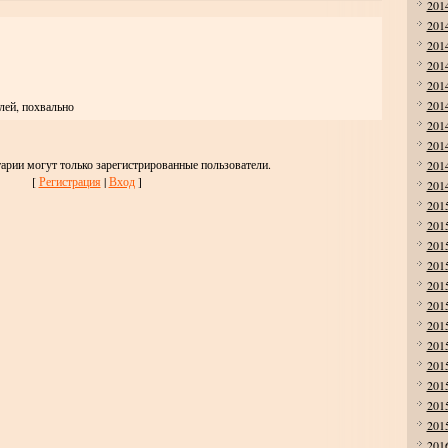
201
201
201
201
201
201
лей, похвально
201
201
арии могут только зарегистрированные пользователи.
201
[
Регистрация
|
Вход
]
201
201
201
201
201
201
201
201
201
201
201
201
201
201