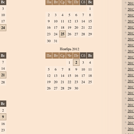
Вс
Пн
Вт
Ср
Чт
Пт
Сб
Вс
201
3
1
201
10
2
3
4
5
6
7
8
201
17
9
10
11
12
13
14
15
201
201
16
17
18
19
20
21
22
24
201
23
24
25
26
27
28
29
201
30
31
201
Ноябрь 2012
201
Вс
Пн
Вт
Ср
Чт
Пт
Сб
Вс
201
7
1
2
3
4
201
14
201
5
6
7
8
9
10
11
21
201
12
13
14
15
16
17
18
201
19
20
21
22
23
24
25
28
201
26
27
28
29
30
201
201
Вс
201
2
201
9
201
201
16
201
23