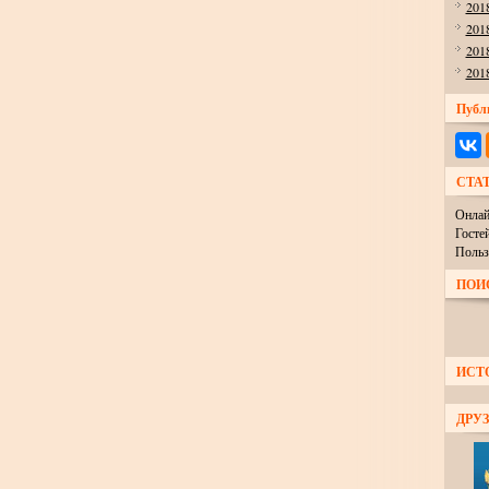
201
201
201
201
Публ
СТА
Онлай
Госте
Польз
ПОИ
ИСТ
ДРУЗ