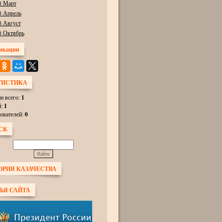
8 Март
8 Апрель
8 Август
8 Октябрь
икации
ТИСТИКА
н всего:
1
й:
1
ователей:
0
СК
ОРИЯ КАЗАЧЕСТВА
ЬЯ САЙТА