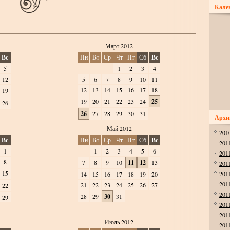
Кале
Март 2012
Вс
Пн
Вт
Ср
Чт
Пт
Сб
Вс
5
1
2
3
4
12
5
6
7
8
9
10
11
12
13
14
15
16
17
18
19
19
20
21
22
23
24
25
26
26
27
28
29
30
31
Архи
Май 2012
201
Вс
Пн
Вт
Ср
Чт
Пт
Сб
Вс
201
1
1
2
3
4
5
6
201
8
7
8
9
10
11
12
13
201
15
201
14
15
16
17
18
19
20
201
21
22
23
24
25
26
27
22
201
28
29
30
31
29
201
201
Июль 2012
201