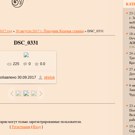
КАТ
23-
г. 
моб
сбо
2017 год
»
30 августа 2017 г. Праздник Казачья станица
» DSC_0331
18 
Отч
DSC_0331
АО
[146
24 
Тре
Кре
225
0
0.0
В реальном размере
27 
Дет
обавлено
30.09.2017
strelok
пол
1024x685
/ 458.5Kb
6 а
Зан
Чуд
23 
Пое
Вол
рай
арии могут только зарегистрированные пользователи.
15 
[
Регистрация
|
Вход
]
Сор