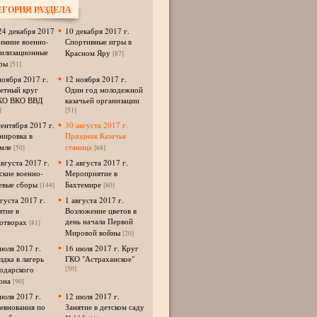
ЕГОРИЯ РАЗДЕЛА
24 декабря 2017
10 декабря 2017 г.
Зимние военно-
Спортивные игры в
илизационные
Красном Яру
[87]
ры
[51]
ноября 2017 г.
12 ноября 2017 г.
етный круг
Один год молодежной
КО ВКО ВВД
казачьей организации
]
[51]
сентября 2017 г.
30 августа 2017 г.
нировка в
Праздник Казачья
мле
станица
[50]
[68]
августа 2017 г.
12 августа 2017 г.
ские военно-
Мероприятие в
евые сборы
Бахтемире
[144]
[80]
вгуста 2017 г.
1 августа 2017 г.
ятие в
Возложение цветов в
день начала Первой
отворах
[81]
Мировой войны
[20]
июля 2017 г.
16 июля 2017 г. Круг
здка в лагерь
ГКО "Астраханское"
одарского
[50]
она
[90]
июля 2017 г.
12 июля 2017 г.
евнования по
Занятие в детском саду