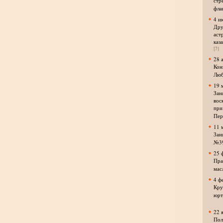
стр
фла
4 и
Дру
аст
каз
[7]
28 
Кон
Люб
19 
Зан
вос
при
Пер
11 
Зан
№3
25 
Пра
мас
4 ф
Кру
юрт
22 
Пол