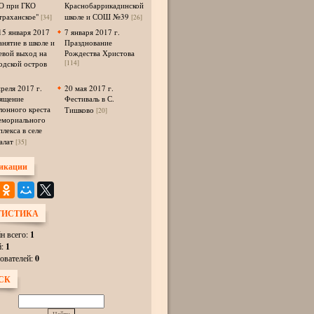
 при ГКО
Краснобаррикадинской
траханское"
школе и СОШ №39
[34]
[26]
15 января 2017
7 января 2017 г.
анятие в школе и
Празднование
евой выход на
Рождества Христова
одской остров
[114]
преля 2017 г.
20 мая 2017 г.
ящение
Фестиваль в С.
лонного креста
Тишково
[20]
емориального
плекса в селе
алат
[35]
икации
ТИСТИКА
н всего:
1
й:
1
ователей:
0
СК