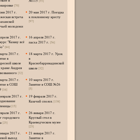
ельбе и
№115
[55]
нкировке
[70]
юня 2017 г.
20 мая 2017 г. Поездка
жеская встреча
к поклонному кресту
раханской
[97]
ачьей молодежи
апреля 2017 г.
16 апреля 2017 г.
курс "Казаку всё
пасха 2017 г.
[56]
о"
[84]
марта 2017 г.
18 марта 2017 г. Урок
ятие в
в
кресной школе
Краснобаррикадинской
 храме Андрея
школе
[32]
возванного
[32]
марта 2017 г.
10 марта 2017 г.
ятие в СОШ
Занятие в СОШ №26
[5]
9
[16]
февраля 2017 г.
19 февраля 2017 г.
зднование
Казачий сполох
[138]
леницы
[15]
евраля 2017 г.
26 января 2017 г.
г городского
Круглый стол в
Краеведческом музее
а
[25]
[25]
января 2017 г.
21 января 2017 г.
евой выход
Занятие в