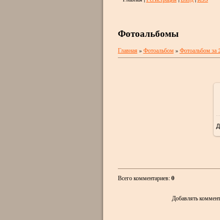
Фотоальбомы
Главная
»
Фотоальбом
»
Фотоальбом за 
Д
Всего комментариев
:
0
Добавлять коммент