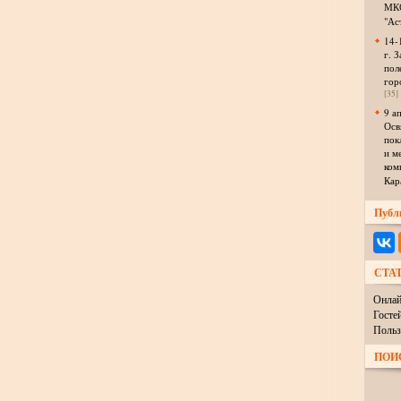
МКО
"Ас
14-
г. З
пол
гор
[35]
9 а
Осв
пок
и м
ком
Кар
Публ
СТА
Онлай
Госте
Польз
ПОИ