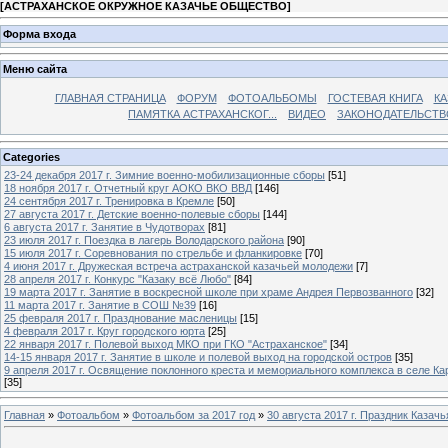
[
АСТРАХАНСКОЕ ОКРУЖНОЕ КАЗАЧЬЕ ОБЩЕСТВО
]
Форма входа
Меню сайта
ГЛАВНАЯ СТРАНИЦА
ФОРУМ
ФОТОАЛЬБОМЫ
ГОСТЕВАЯ КНИГА
КА
ПАМЯТКА АСТРАХАНСКОГ...
ВИДЕО
ЗАКОНОДАТЕЛЬСТВ
Categories
23-24 декабря 2017 г. Зимние военно-мобилизационные сборы
[51]
18 ноября 2017 г. Отчетный круг АОКО ВКО ВВД
[146]
24 сентября 2017 г. Тренировка в Кремле
[50]
27 августа 2017 г. Детские военно-полевые сборы
[144]
6 августа 2017 г. Занятие в Чудотворах
[81]
23 июля 2017 г. Поездка в лагерь Володарского района
[90]
15 июля 2017 г. Соревнования по стрельбе и фланкировке
[70]
4 июня 2017 г. Дружеская встреча астраханской казачьей молодежи
[7]
28 апреля 2017 г. Конкурс "Казаку всё Любо"
[84]
19 марта 2017 г. Занятие в воскресной школе при храме Андрея Первозванного
[32]
11 марта 2017 г. Занятие в СОШ №39
[16]
25 февраля 2017 г. Празднование масленицы
[15]
4 февраля 2017 г. Круг городского юрта
[25]
22 января 2017 г. Полевой выход МКО при ГКО "Астраханское"
[34]
14-15 января 2017 г. Занятие в школе и полевой выход на городской остров
[35]
9 апреля 2017 г. Освящение поклонного креста и мемориального комплекса в селе Ка
[35]
Главная
»
Фотоальбом
»
Фотоальбом за 2017 год
»
30 августа 2017 г. Праздник Казач