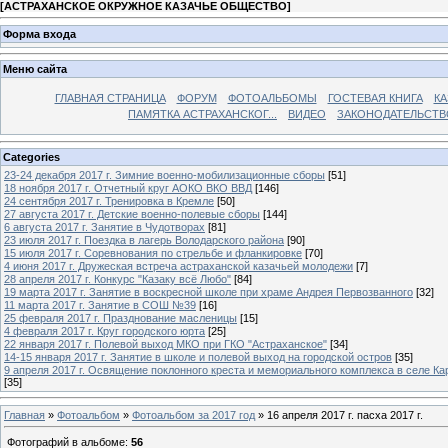
[
АСТРАХАНСКОЕ ОКРУЖНОЕ КАЗАЧЬЕ ОБЩЕСТВО
]
Форма входа
Меню сайта
ГЛАВНАЯ СТРАНИЦА
ФОРУМ
ФОТОАЛЬБОМЫ
ГОСТЕВАЯ КНИГА
КА
ПАМЯТКА АСТРАХАНСКОГ...
ВИДЕО
ЗАКОНОДАТЕЛЬСТВ
Categories
23-24 декабря 2017 г. Зимние военно-мобилизационные сборы
[51]
18 ноября 2017 г. Отчетный круг АОКО ВКО ВВД
[146]
24 сентября 2017 г. Тренировка в Кремле
[50]
27 августа 2017 г. Детские военно-полевые сборы
[144]
6 августа 2017 г. Занятие в Чудотворах
[81]
23 июля 2017 г. Поездка в лагерь Володарского района
[90]
15 июля 2017 г. Соревнования по стрельбе и фланкировке
[70]
4 июня 2017 г. Дружеская встреча астраханской казачьей молодежи
[7]
28 апреля 2017 г. Конкурс "Казаку всё Любо"
[84]
19 марта 2017 г. Занятие в воскресной школе при храме Андрея Первозванного
[32]
11 марта 2017 г. Занятие в СОШ №39
[16]
25 февраля 2017 г. Празднование масленицы
[15]
4 февраля 2017 г. Круг городского юрта
[25]
22 января 2017 г. Полевой выход МКО при ГКО "Астраханское"
[34]
14-15 января 2017 г. Занятие в школе и полевой выход на городской остров
[35]
9 апреля 2017 г. Освящение поклонного креста и мемориального комплекса в селе Ка
[35]
Главная
»
Фотоальбом
»
Фотоальбом за 2017 год
» 16 апреля 2017 г. пасха 2017 г.
Фотографий в альбоме
:
56