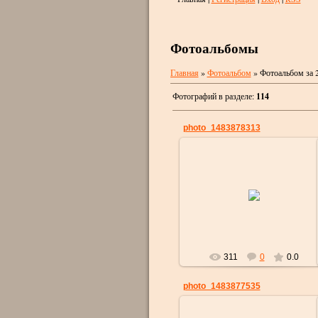
Фотоальбомы
Главная
»
Фотоальбом
» Фотоальбом за 
Фотографий в разделе
:
114
photo_1483878313
07.01.2017
strelok
311
0
0.0
photo_1483877535