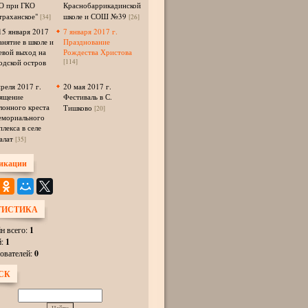
 при ГКО
Краснобаррикадинской
траханское"
школе и СОШ №39
[34]
[26]
15 января 2017
7 января 2017 г.
анятие в школе и
Празднование
евой выход на
Рождества Христова
одской остров
[114]
преля 2017 г.
20 мая 2017 г.
ящение
Фестиваль в С.
лонного креста
Тишково
[20]
емориального
плекса в селе
алат
[35]
икации
ТИСТИКА
н всего:
1
й:
1
ователей:
0
СК