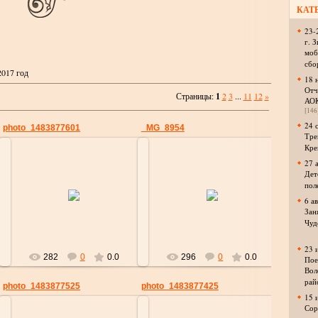
КАТ
23-
г. 
моб
сбо
2017 год
18 
Отч
Страницы
:
1
2
3
...
11
12
»
АО
[146
24 
photo_1483877601
_MG_8954
Тре
Кре
27 
Дет
пол
07.01.2017
07.01.2017
6 а
strelok
strelok
Зан
Чуд
23 
282
0
0.0
296
0
0.0
Пое
Вол
рай
photo_1483877525
photo_1483877425
15 
Сор