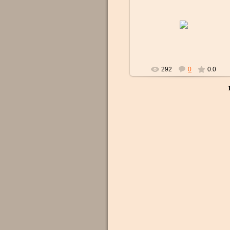
07.01.2017
strelok
292
0
0.0