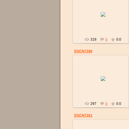
07.01.2017
strelok
318
0
0.0
DSCN7286
07.01.2017
strelok
297
0
0.0
DSCN7261