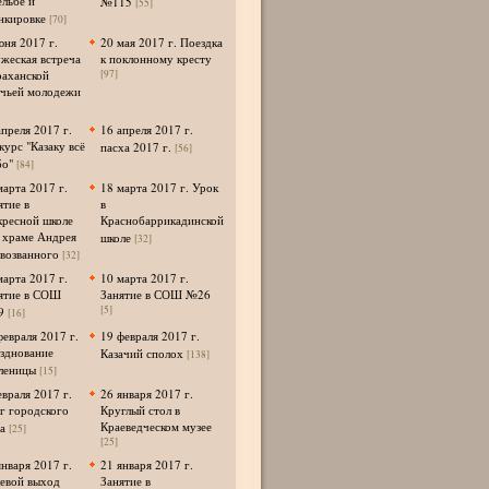
ельбе и
№115
[55]
нкировке
[70]
юня 2017 г.
20 мая 2017 г. Поездка
жеская встреча
к поклонному кресту
раханской
[97]
ачьей молодежи
апреля 2017 г.
16 апреля 2017 г.
курс "Казаку всё
пасха 2017 г.
[56]
о"
[84]
марта 2017 г.
18 марта 2017 г. Урок
ятие в
в
кресной школе
Краснобаррикадинской
 храме Андрея
школе
[32]
возванного
[32]
марта 2017 г.
10 марта 2017 г.
ятие в СОШ
Занятие в СОШ №26
[5]
9
[16]
февраля 2017 г.
19 февраля 2017 г.
зднование
Казачий сполох
[138]
леницы
[15]
евраля 2017 г.
26 января 2017 г.
г городского
Круглый стол в
Краеведческом музее
а
[25]
[25]
января 2017 г.
21 января 2017 г.
евой выход
Занятие в