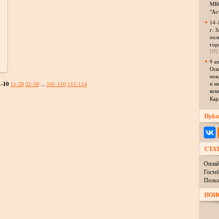
МКО
"Ас
14-
г. З
пол
гор
[35]
9 а
Осв
пок
1-10
11-20
21-30
...
101-110
111-114
и м
ком
Кар
Публ
СТА
Онлай
Госте
Польз
ПОИ