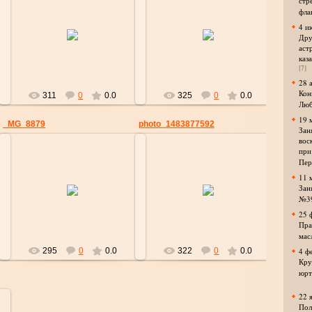
стр
фла
07.01.2017
07.01.2017
4 и
Дру
strelok
strelok
аст
каз
[7]
28 
Кон
311
0
0.0
325
0
0.0
Люб
19 
_MG_8879
photo_1483877592
Зан
вос
при
Пер
11 
07.01.2017
07.01.2017
Зан
№3
strelok
strelok
25 
Пра
мас
295
0
0.0
322
0
0.0
4 ф
Кру
юрт
22 
Пол