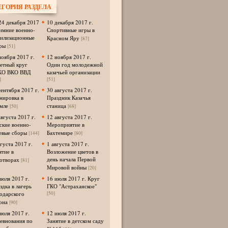
ЕГОРИЯ РАЗДЕЛА
24 декабря 2017
10 декабря 2017 г.
Зимние военно-
Спортивные игры в
илизационные
Красном Яру
[87]
ры
[51]
ноября 2017 г.
12 ноября 2017 г.
етный круг
Один год молодежной
КО ВКО ВВД
казачьей организации
]
[51]
сентября 2017 г.
30 августа 2017 г.
нировка в
Праздник Казачья
мле
станица
[50]
[68]
августа 2017 г.
12 августа 2017 г.
ские военно-
Мероприятие в
евые сборы
Бахтемире
[144]
[80]
вгуста 2017 г.
1 августа 2017 г.
ятие в
Возложение цветов в
день начала Первой
отворах
[81]
Мировой войны
[20]
июля 2017 г.
16 июля 2017 г. Круг
здка в лагерь
ГКО "Астраханское"
одарского
[50]
она
[90]
июля 2017 г.
12 июля 2017 г.
евнования по
Занятие в детском саду