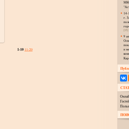
МКО
"Ас
14-
г. З
пол
гор
[35]
9 а
Осв
пок
1-10
11-20
и м
ком
Кар
Публ
СТА
Онлай
Госте
Польз
ПОИ