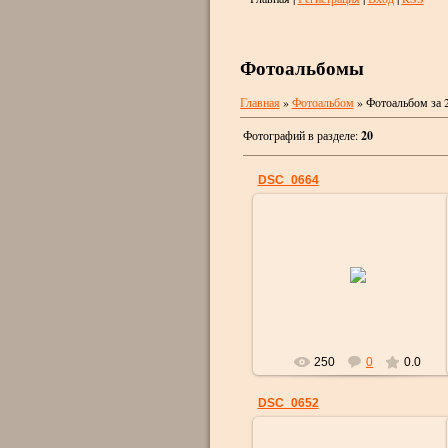
Фотоальбомы
Главная
»
Фотоальбом
» Фотоальбом за 
Фотографий в разделе
:
20
DSC_0664
01.08.2017
strelok
250
0
0.0
DSC_0652