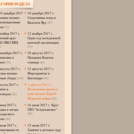
ЕГОРИЯ РАЗДЕЛА
24 декабря 2017
10 декабря 2017 г.
Зимние военно-
Спортивные игры в
илизационные
Красном Яру
[87]
ры
[51]
ноября 2017 г.
12 ноября 2017 г.
етный круг
Один год молодежной
КО ВКО ВВД
казачьей организации
]
[51]
сентября 2017 г.
30 августа 2017 г.
нировка в
Праздник Казачья
мле
станица
[50]
[68]
августа 2017 г.
12 августа 2017 г.
ские военно-
Мероприятие в
евые сборы
Бахтемире
[144]
[80]
вгуста 2017 г.
1 августа 2017 г.
ятие в
Возложение цветов в
день начала Первой
отворах
[81]
Мировой войны
[20]
июля 2017 г.
16 июля 2017 г. Круг
здка в лагерь
ГКО "Астраханское"
одарского
[50]
она
[90]
июля 2017 г.
12 июля 2017 г.
евнования по
Занятие в детском саду