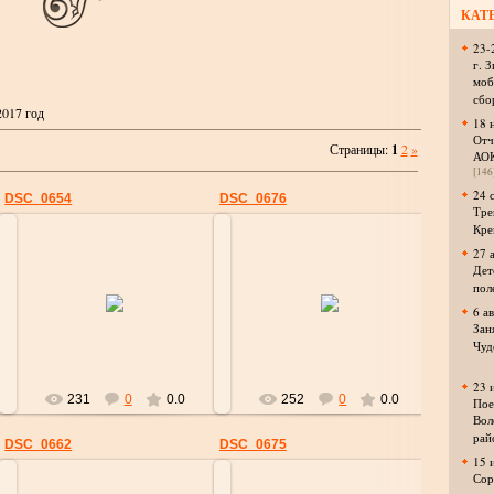
КАТ
23-
г. 
моб
сбо
2017 год
18 
Отч
Страницы
:
1
2
»
АО
[146
24 
DSC_0654
DSC_0676
Тре
Кре
27 
Дет
пол
01.08.2017
01.08.2017
6 а
strelok
strelok
Зан
Чуд
23 
231
0
0.0
252
0
0.0
Пое
Вол
рай
DSC_0662
DSC_0675
15 
Сор