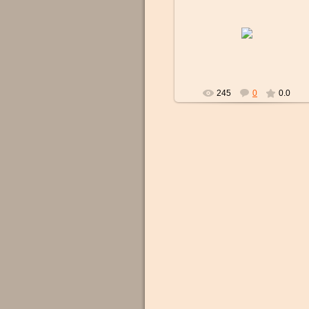
01.08.2017
strelok
245
0
0.0