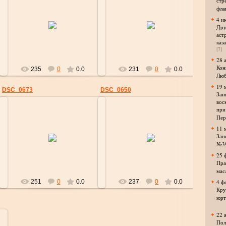
стр
фла
01.08.2017
01.08.2017
4 и
Дру
strelok
strelok
аст
каз
[7]
28 
Кон
235
0
0.0
231
0
0.0
Люб
19 
DSC_0673
DSC_0650
Зан
вос
при
Пер
11 
01.08.2017
01.08.2017
Зан
№3
strelok
strelok
25 
Пра
мас
251
0
0.0
237
0
0.0
4 ф
Кру
юрт
22 
Пол