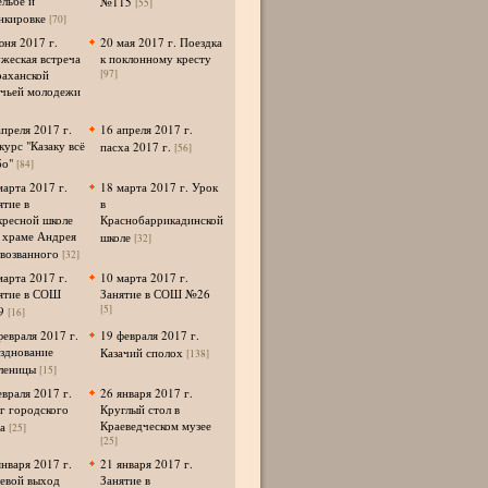
ельбе и
№115
[55]
нкировке
[70]
юня 2017 г.
20 мая 2017 г. Поездка
жеская встреча
к поклонному кресту
раханской
[97]
ачьей молодежи
апреля 2017 г.
16 апреля 2017 г.
курс "Казаку всё
пасха 2017 г.
[56]
о"
[84]
марта 2017 г.
18 марта 2017 г. Урок
ятие в
в
кресной школе
Краснобаррикадинской
 храме Андрея
школе
[32]
возванного
[32]
марта 2017 г.
10 марта 2017 г.
ятие в СОШ
Занятие в СОШ №26
[5]
9
[16]
февраля 2017 г.
19 февраля 2017 г.
зднование
Казачий сполох
[138]
леницы
[15]
евраля 2017 г.
26 января 2017 г.
г городского
Круглый стол в
Краеведческом музее
а
[25]
[25]
января 2017 г.
21 января 2017 г.
евой выход
Занятие в