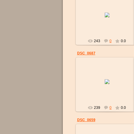
01.08.2017
strelok
243
0
0.0
DSC_0687
01.08.2017
strelok
239
0
0.0
DSC_0659