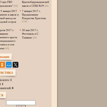
 при ГКО
Краснобаррикадинской
траханское"
школе и СОШ №39
[34]
[26]
15 января 2017
7 января 2017 г.
анятие в школе и
Празднование
евой выход на
Рождества Христова
одской остров
[114]
преля 2017 г.
20 мая 2017 г.
ящение
Фестиваль в С.
лонного креста
Тишково
[20]
емориального
плекса в селе
алат
[35]
икации
ТИСТИКА
н всего:
1
й:
1
ователей:
0
СК