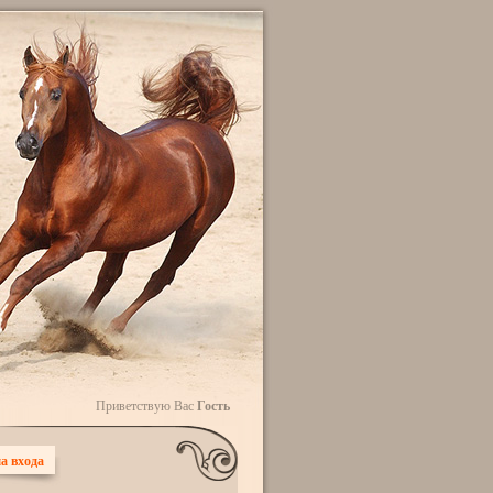
Приветствую Вас
Гость
а входа