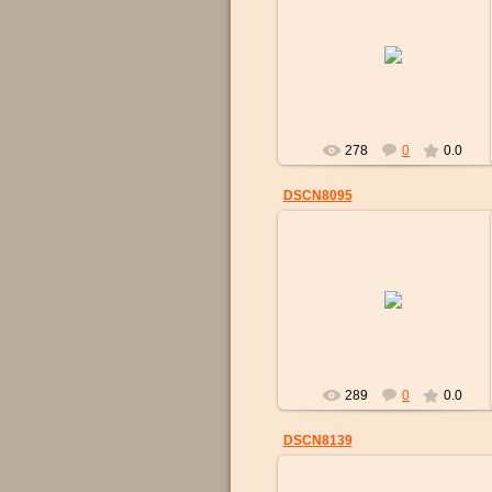
09.04.2017
strelok
278
0
0.0
DSCN8095
09.04.2017
strelok
289
0
0.0
DSCN8139