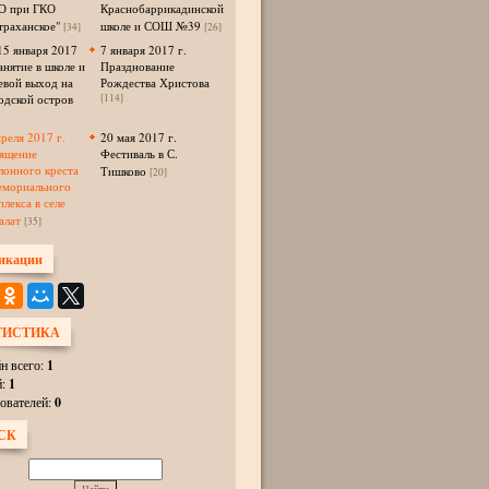
 при ГКО
Краснобаррикадинской
траханское"
школе и СОШ №39
[34]
[26]
15 января 2017
7 января 2017 г.
анятие в школе и
Празднование
евой выход на
Рождества Христова
одской остров
[114]
преля 2017 г.
20 мая 2017 г.
ящение
Фестиваль в С.
лонного креста
Тишково
[20]
емориального
плекса в селе
алат
[35]
икации
ТИСТИКА
н всего:
1
й:
1
ователей:
0
СК