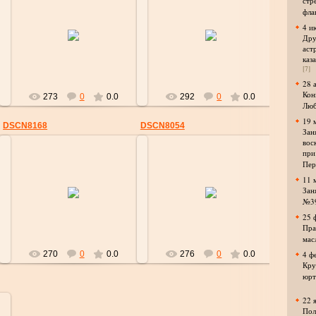
стр
фла
09.04.2017
09.04.2017
4 и
Дру
strelok
strelok
аст
каз
[7]
28 
Кон
273
0
0.0
292
0
0.0
Люб
19 
DSCN8168
DSCN8054
Зан
вос
при
Пер
11 
09.04.2017
09.04.2017
Зан
№3
strelok
strelok
25 
Пра
мас
270
0
0.0
276
0
0.0
4 ф
Кру
юрт
22 
Пол