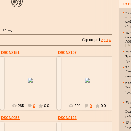
КАТ
23-
г. 
моб
сбо
2017 год
18 
Отч
Страницы
:
1
2
3
4
»
АО
[146
24 
DSCN8151
DSCN8107
Тре
Кре
27 
Дет
пол
09.04.2017
09.04.2017
6 а
strelok
strelok
Зан
Чуд
23 
265
0
0.0
301
0
0.0
Пое
Вол
рай
DSCN8056
DSCN8123
15 
Сор