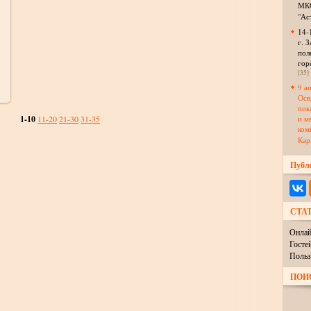
МКО
"Ас
14-
г. З
пол
гор
[35]
9 а
Осв
пок
1-10
11-20
21-30
31-35
и м
ком
Кар
Публ
СТА
Онлай
Госте
Польз
ПОИ