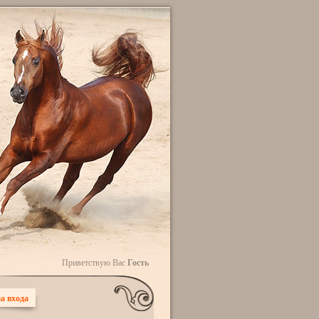
Приветствую Вас
Гость
а входа