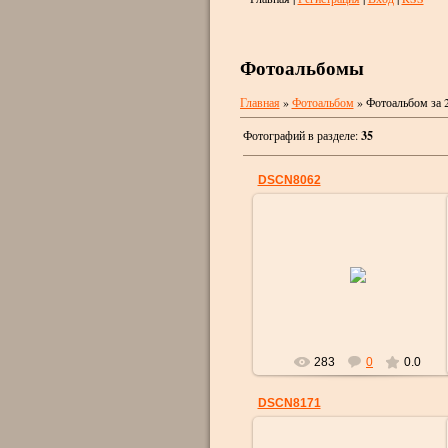
Фотоальбомы
Главная
»
Фотоальбом
» Фотоальбом за 
Фотографий в разделе
:
35
DSCN8062
09.04.2017
strelok
283
0
0.0
DSCN8171