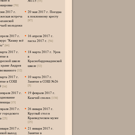
ельбе и
№115
[55]
нкировке
[70]
юня 2017 г.
20 мая 2017 г. Поездка
жеская встреча
к поклонному кресту
раханской
[97]
ачьей молодежи
апреля 2017 г.
16 апреля 2017 г.
курс "Казаку всё
пасха 2017 г.
[56]
о"
[84]
марта 2017 г.
18 марта 2017 г. Урок
ятие в
в
кресной школе
Краснобаррикадинской
 храме Андрея
школе
[32]
возванного
[32]
марта 2017 г.
10 марта 2017 г.
ятие в СОШ
Занятие в СОШ №26
[5]
9
[16]
февраля 2017 г.
19 февраля 2017 г.
зднование
Казачий сполох
[138]
леницы
[15]
евраля 2017 г.
26 января 2017 г.
г городского
Круглый стол в
Краеведческом музее
а
[25]
[25]
января 2017 г.
21 января 2017 г.
евой выход
Занятие в