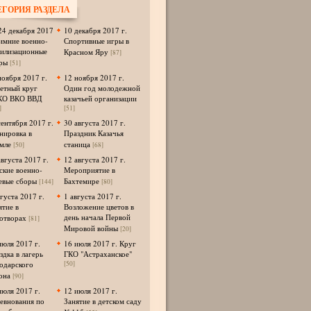
ЕГОРИЯ РАЗДЕЛА
24 декабря 2017
10 декабря 2017 г.
Зимние военно-
Спортивные игры в
илизационные
Красном Яру
[87]
ры
[51]
ноября 2017 г.
12 ноября 2017 г.
етный круг
Один год молодежной
КО ВКО ВВД
казачьей организации
]
[51]
сентября 2017 г.
30 августа 2017 г.
нировка в
Праздник Казачья
мле
станица
[50]
[68]
августа 2017 г.
12 августа 2017 г.
ские военно-
Мероприятие в
евые сборы
Бахтемире
[144]
[80]
вгуста 2017 г.
1 августа 2017 г.
ятие в
Возложение цветов в
день начала Первой
отворах
[81]
Мировой войны
[20]
июля 2017 г.
16 июля 2017 г. Круг
здка в лагерь
ГКО "Астраханское"
одарского
[50]
она
[90]
июля 2017 г.
12 июля 2017 г.
евнования по
Занятие в детском саду