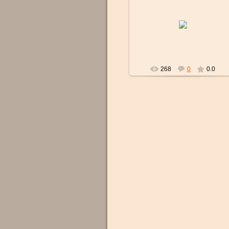
09.04.2017
strelok
268
0
0.0