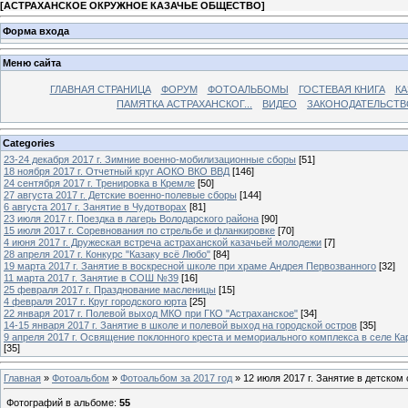
[
АСТРАХАНСКОЕ ОКРУЖНОЕ КАЗАЧЬЕ ОБЩЕСТВО
]
Форма входа
Меню сайта
ГЛАВНАЯ СТРАНИЦА
ФОРУМ
ФОТОАЛЬБОМЫ
ГОСТЕВАЯ КНИГА
КА
ПАМЯТКА АСТРАХАНСКОГ...
ВИДЕО
ЗАКОНОДАТЕЛЬСТВ
Categories
23-24 декабря 2017 г. Зимние военно-мобилизационные сборы
[51]
18 ноября 2017 г. Отчетный круг АОКО ВКО ВВД
[146]
24 сентября 2017 г. Тренировка в Кремле
[50]
27 августа 2017 г. Детские военно-полевые сборы
[144]
6 августа 2017 г. Занятие в Чудотворах
[81]
23 июля 2017 г. Поездка в лагерь Володарского района
[90]
15 июля 2017 г. Соревнования по стрельбе и фланкировке
[70]
4 июня 2017 г. Дружеская встреча астраханской казачьей молодежи
[7]
28 апреля 2017 г. Конкурс "Казаку всё Любо"
[84]
19 марта 2017 г. Занятие в воскресной школе при храме Андрея Первозванного
[32]
11 марта 2017 г. Занятие в СОШ №39
[16]
25 февраля 2017 г. Празднование масленицы
[15]
4 февраля 2017 г. Круг городского юрта
[25]
22 января 2017 г. Полевой выход МКО при ГКО "Астраханское"
[34]
14-15 января 2017 г. Занятие в школе и полевой выход на городской остров
[35]
9 апреля 2017 г. Освящение поклонного креста и мемориального комплекса в селе Ка
[35]
Главная
»
Фотоальбом
»
Фотоальбом за 2017 год
» 12 июля 2017 г. Занятие в детском
Фотографий в альбоме
:
55