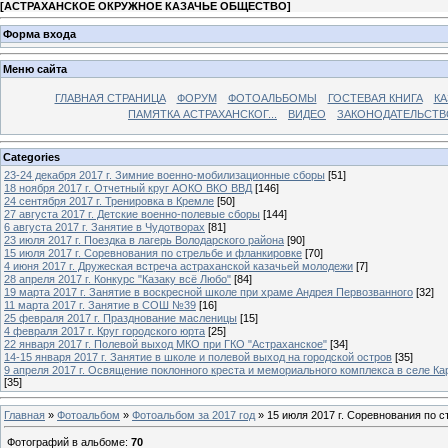
[
АСТРАХАНСКОЕ ОКРУЖНОЕ КАЗАЧЬЕ ОБЩЕСТВО
]
Форма входа
Меню сайта
ГЛАВНАЯ СТРАНИЦА
ФОРУМ
ФОТОАЛЬБОМЫ
ГОСТЕВАЯ КНИГА
КА
ПАМЯТКА АСТРАХАНСКОГ...
ВИДЕО
ЗАКОНОДАТЕЛЬСТВ
Categories
23-24 декабря 2017 г. Зимние военно-мобилизационные сборы
[51]
18 ноября 2017 г. Отчетный круг АОКО ВКО ВВД
[146]
24 сентября 2017 г. Тренировка в Кремле
[50]
27 августа 2017 г. Детские военно-полевые сборы
[144]
6 августа 2017 г. Занятие в Чудотворах
[81]
23 июля 2017 г. Поездка в лагерь Володарского района
[90]
15 июля 2017 г. Соревнования по стрельбе и фланкировке
[70]
4 июня 2017 г. Дружеская встреча астраханской казачьей молодежи
[7]
28 апреля 2017 г. Конкурс "Казаку всё Любо"
[84]
19 марта 2017 г. Занятие в воскресной школе при храме Андрея Первозванного
[32]
11 марта 2017 г. Занятие в СОШ №39
[16]
25 февраля 2017 г. Празднование масленицы
[15]
4 февраля 2017 г. Круг городского юрта
[25]
22 января 2017 г. Полевой выход МКО при ГКО "Астраханское"
[34]
14-15 января 2017 г. Занятие в школе и полевой выход на городской остров
[35]
9 апреля 2017 г. Освящение поклонного креста и мемориального комплекса в селе Ка
[35]
Главная
»
Фотоальбом
»
Фотоальбом за 2017 год
» 15 июля 2017 г. Соревнования по 
Фотографий в альбоме
:
70