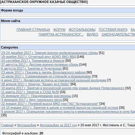
[
АСТРАХАНСКОЕ ОКРУЖНОЕ КАЗАЧЬЕ ОБЩЕСТВО
]
Форма входа
Меню сайта
ГЛАВНАЯ СТРАНИЦА
ФОРУМ
ФОТОАЛЬБОМЫ
ГОСТЕВАЯ КНИГА
КА
ПАМЯТКА АСТРАХАНСКОГ...
ВИДЕО
ЗАКОНОДАТЕЛЬСТВ
Categories
23-24 декабря 2017 г. Зимние военно-мобилизационные сборы
[51]
18 ноября 2017 г. Отчетный круг АОКО ВКО ВВД
[146]
24 сентября 2017 г. Тренировка в Кремле
[50]
27 августа 2017 г. Детские военно-полевые сборы
[144]
6 августа 2017 г. Занятие в Чудотворах
[81]
23 июля 2017 г. Поездка в лагерь Володарского района
[90]
15 июля 2017 г. Соревнования по стрельбе и фланкировке
[70]
4 июня 2017 г. Дружеская встреча астраханской казачьей молодежи
[7]
28 апреля 2017 г. Конкурс "Казаку всё Любо"
[84]
19 марта 2017 г. Занятие в воскресной школе при храме Андрея Первозванного
[32]
11 марта 2017 г. Занятие в СОШ №39
[16]
25 февраля 2017 г. Празднование масленицы
[15]
4 февраля 2017 г. Круг городского юрта
[25]
22 января 2017 г. Полевой выход МКО при ГКО "Астраханское"
[34]
14-15 января 2017 г. Занятие в школе и полевой выход на городской остров
[35]
9 апреля 2017 г. Освящение поклонного креста и мемориального комплекса в селе Ка
[35]
Главная
»
Фотоальбом
»
Фотоальбом за 2017 год
» 20 мая 2017 г. Фестиваль в С. Тиш
Фотографий в альбоме
:
20