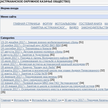
[
АСТРАХАНСКОЕ ОКРУЖНОЕ КАЗАЧЬЕ ОБЩЕСТВО
]
Форма входа
Меню сайта
ГЛАВНАЯ СТРАНИЦА
ФОРУМ
ФОТОАЛЬБОМЫ
ГОСТЕВАЯ КНИГА
КА
ПАМЯТКА АСТРАХАНСКОГ...
ВИДЕО
ЗАКОНОДАТЕЛЬСТВ
Categories
23-24 декабря 2017 г. Зимние военно-мобилизационные сборы
[51]
18 ноября 2017 г. Отчетный круг АОКО ВКО ВВД
[146]
24 сентября 2017 г. Тренировка в Кремле
[50]
27 августа 2017 г. Детские военно-полевые сборы
[144]
6 августа 2017 г. Занятие в Чудотворах
[81]
23 июля 2017 г. Поездка в лагерь Володарского района
[90]
15 июля 2017 г. Соревнования по стрельбе и фланкировке
[70]
4 июня 2017 г. Дружеская встреча астраханской казачьей молодежи
[7]
28 апреля 2017 г. Конкурс "Казаку всё Любо"
[84]
19 марта 2017 г. Занятие в воскресной школе при храме Андрея Первозванного
[32]
11 марта 2017 г. Занятие в СОШ №39
[16]
25 февраля 2017 г. Празднование масленицы
[15]
4 февраля 2017 г. Круг городского юрта
[25]
22 января 2017 г. Полевой выход МКО при ГКО "Астраханское"
[34]
14-15 января 2017 г. Занятие в школе и полевой выход на городской остров
[35]
9 апреля 2017 г. Освящение поклонного креста и мемориального комплекса в селе Ка
[35]
Главная
»
Фотоальбом
»
Фотоальбом за 2017 год
»
30 августа 2017 г. Праздник Казач