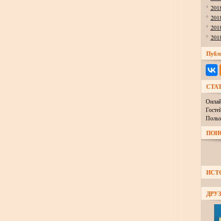
201
201
201
201
Публ
СТА
Онлай
Госте
Польз
ПОИ
ИСТ
ДРУЗ