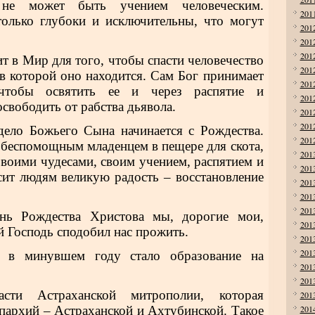
 не может быть учением человеческим.
201
только глубоки и исключительны, что могут
201
201
201
 в Мир для того, чтобы спасти человечество
201
 в которой оно находится. Сам Бог принимает
201
 чтобы освятить ее и через распятие и
201
освободить от рабства дьявола.
201
201
дело Божьего Сына начинается с Рождества.
201
 беспомощным младенцем в пещере для скота,
201
воими чудесами, своим учением, распятием и
201
ит людям великую радость – восстановление
201
201
201
нь Рождества Христова мы, дорогие мои,
201
й Господь сподобил нас прожить.
201
201
 в минувшем году стало образование на
201
201
асти Астраханской митрополии, которая
201
епархий – Астраханской и Ахтубинской. Такое
201