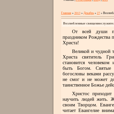
Главная
»
2013
»
Декабрь
»
27
» Возлюбл
Возлюбленные священнослужител
От всей души по
праздником Рождества п
Христа!
Великой и чудной 
Христа святитель Гр
становится человеком 
быть Богом. Святые 
богословы веками расс
не смог и не может д
таинственное Божье дейс
Христос приходит
научить людей жить. Ж
своим Творцом. Еванге
читает Евангелие вним