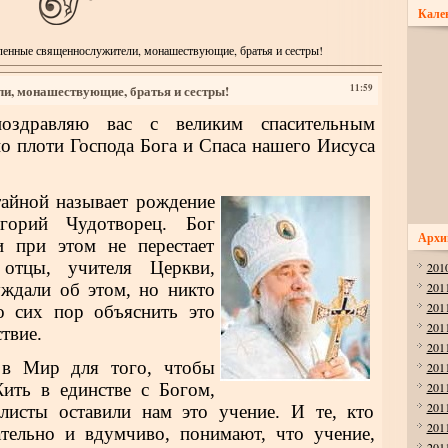
Кале
енные священнослужители, монашествующие, братья и сестры!
и, монашествующие, братья и сестры!
11:59
здравляю вас с великим спасительным
о плоти Господа Бога и Спаса нашего Иисуса
тайной называет рождение
игорий Чудотворец. Бог
Архи
и при этом не перестает
отцы, учителя Церкви,
201
уждали об этом, но никто
201
201
о сих пор объяснить это
201
твие.
201
 в Мир для того, чтобы
201
ить в единстве с Богом,
201
201
листы оставили нам это учение. И те, кто
201
ательно и вдумчиво, понимают, что учение,
201