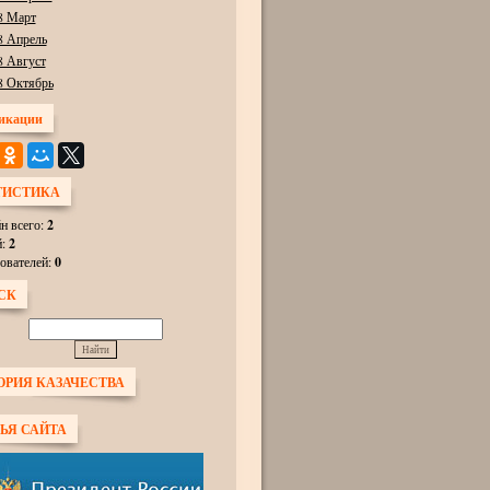
8 Март
8 Апрель
8 Август
8 Октябрь
икации
ТИСТИКА
н всего:
2
й:
2
ователей:
0
СК
ОРИЯ КАЗАЧЕСТВА
ЬЯ САЙТА