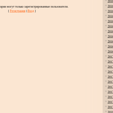
201
201
арии могут только зарегистрированные пользователи.
[
Регистрация
|
Вход
]
201
201
201
201
201
201
201
201
201
201
201
201
201
201
201
201
201
201
201
201
201