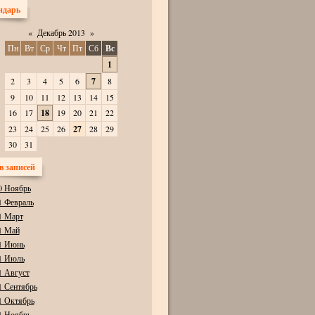
ндарь
«
Декабрь 2013
»
Пн
Вт
Ср
Чт
Пт
Сб
Вс
1
2
3
4
5
6
7
8
9
10
11
12
13
14
15
16
17
18
19
20
21
22
23
24
25
26
27
28
29
30
31
в записей
0 Ноябрь
1 Февраль
1 Март
1 Май
1 Июнь
1 Июль
1 Август
1 Сентябрь
1 Октябрь
1 Ноябрь