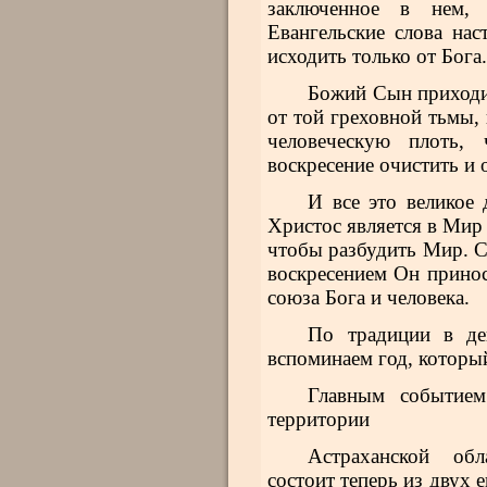
заключенное в нем,
Евангельские слова нас
исходить только от Бога.
Божий Сын приходит
от той греховной тьмы,
человеческую плоть,
воскресение очистить и 
И все это великое 
Христос является в Мир
чтобы разбудить Мир. С
воскресением Он принос
союза Бога и человека.
По традиции в де
вспоминаем год, которы
Главным событием
территории
Астраханской обл
состоит теперь из двух 