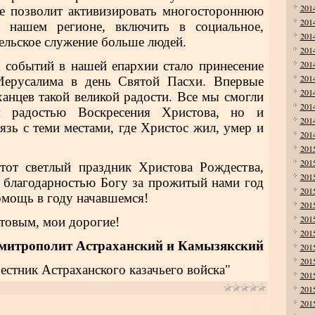
201
ие позволит активизировать многостороннюю
201
в нашем регионе, включить в социальное,
201
ельское служение больше людей.
201
 событий в нашей епархии стало принесение
201
201
Иерусалима в день Святой Пасхи. Впервые
201
ханцев такой великой радости. Все мы смогли
201
я радостью Воскресения Христова, но и
201
язь с теми местами, где Христос жил, умер и
201
201
201
этот светлый праздник Христова Рождества,
201
 благодарностью Богу за прожитый нами год
201
мощь в году начавшемся!
201
201
товым, мои дорогие!
201
 митрополит Астраханский и Камызякский
201
201
естник Астраханского казачьего войска"
201
201
201