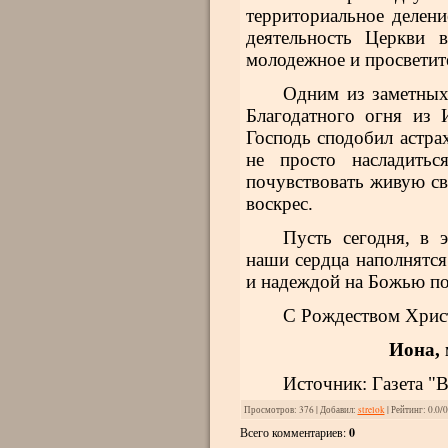
территориальное делен
деятельность Церкви 
молодежное и просветит
Одним из заметных
Благодатного огня из 
Господь сподобил астра
не просто насладитьс
почувствовать живую св
воскрес.
Пусть сегодня, в 
наши сердца наполнятся
и надеждой на Божью по
С Рождеством Хрис
Иона,
Источник: Газета "В
Просмотров
: 376 |
Добавил
:
strelok
|
Рейтинг
:
0.0
/
0
Всего комментариев
:
0