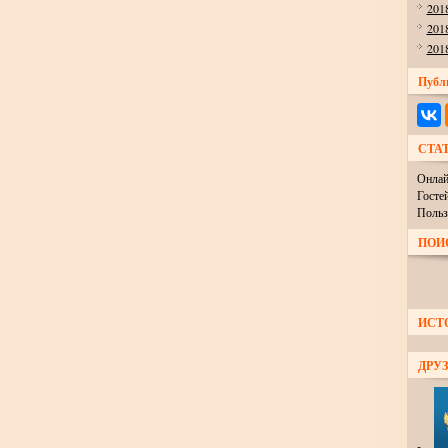
201
201
201
Публ
СТА
Онлай
Госте
Польз
ПОИ
ИСТ
ДРУЗ