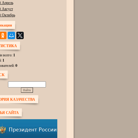
8 Апрель
8 Август
8 Октябрь
икации
ТИСТИКА
н всего:
1
й:
1
ователей:
0
СК
ОРИЯ КАЗАЧЕСТВА
ЬЯ САЙТА