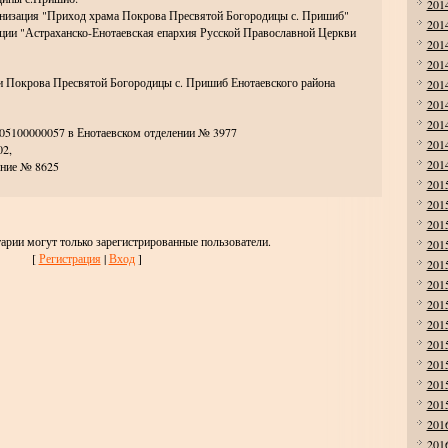
201
анизация "Приход храма Покрова Пресвятой Богородицы с. Пришиб"
201
ации "Астраханско-Енотаевская епархия Русской Православной Церкви
201
201
 Покрова Пресвятой Богородицы с. Пришиб Енотаевского района
201
201
201
05100000057 в Енотаевском отделении № 3977
201
2,
201
ение № 8625
201
201
201
арии могут только зарегистрированные пользователи.
201
[
Регистрация
|
Вход
]
201
201
201
201
201
201
201
201
201
201