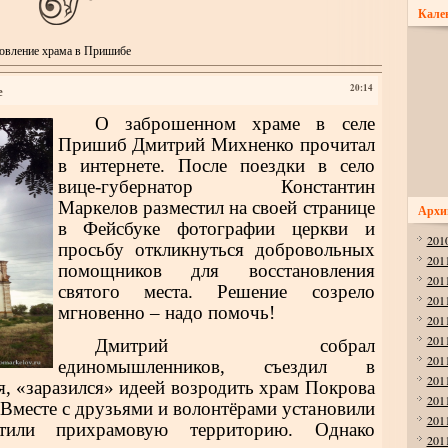
Кале
овление храма в Пришибе
е
20:14
О заброшенном храме в селе
Пришиб Дмитрий Михненко прочитал
в интернете. После поездки в село
вице-губернатор Константин
Маркелов разместил на своей странице
Архи
в Фейсбуке фотографии церкви и
201
просьбу откликнуться добровольных
201
помощников для восстановления
201
святого места. Решение созрело
201
мгновенно – надо помочь!
201
201
Дмитрий собрал
201
единомышленников, съездил в
201
я, «заразился» идеей возродить храм Покрова
201
Вместе с друзьями и волонтёрами установили
201
стили прихрамовую территорию. Однако
201