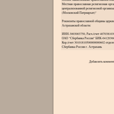
Местная православная религиозная орг
централизованной религиозной организ
(Московский Патриархат)"
Реквизиты православной общины церкви
Астраханской области:
ИНН-3003003750, Расч./счет 407038103
ОАО "Сбербанка России" БИК-04120360
Кор./счет 30101810500000000602 отдел
Сбербанка России г. Астрахань
Добавлять коммент