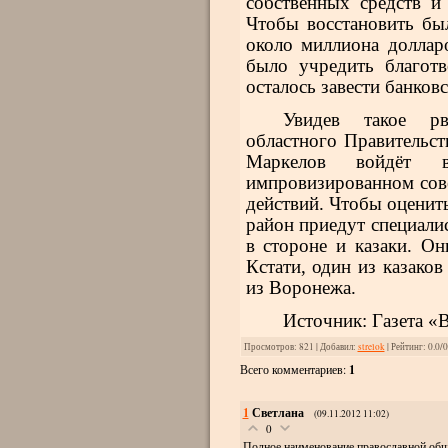
собственных средств и
Чтобы восстановить бы
около миллиона доллар
было учредить благот
осталось завести банковс
Увидев такое рв
областного Правительст
Маркелов войдёт 
импровизированном сов
действий. Чтобы оценит
район приедут специалис
в стороне и казаки. Он
Кстати, один из казако
из Воронежа.
Источник: Газета «В
Просмотров
: 821 |
Добавил
:
strelok
|
Рейтинг
:
0.0
/
0
Всего комментариев
:
1
1
Светлана
(09.11.2012 11:02)
0
Полное наименование православной об