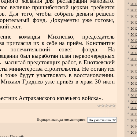
 одного желания для реставрации маловато.
201
лое величие пришибенской церкви требуется
201
ов. Для того, чтобы собрать деньги решено
201
ворительный фонд. Документы уже готовы,
201
кий счет.
201
201
ение команды Михненко, председатель
201
ва пригласил их к себе на приём. Константин
201
в попечительский совет фонда. На
201
ещании был выработан план первоочередных
201
ь
масштаб предстоящих работ, в Енотаевский
201
ты министерства строительства. Не останутся
201
и тоже будут участвовать в восстановлении.
201
в Михаил Гриднев уже привёз в храм 30 икон
201
201
201
естник Астраханского казачьего войска».
201
201
201
Порядок вывода комментариев:
201
201
201
щины с.Пришиб: