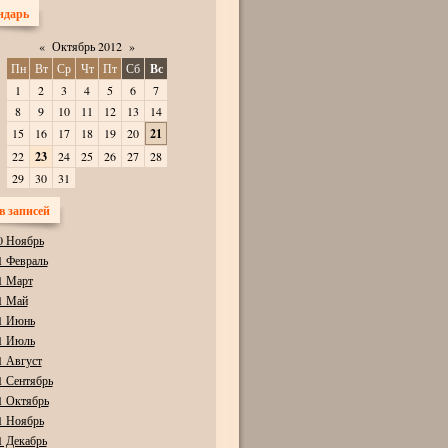
ндарь
«
Октябрь 2012
»
Пн
Вт
Ср
Чт
Пт
Сб
Вс
1
2
3
4
5
6
7
8
9
10
11
12
13
14
15
16
17
18
19
20
21
22
23
24
25
26
27
28
29
30
31
в записей
0 Ноябрь
1 Февраль
1 Март
1 Май
1 Июнь
1 Июль
1 Август
1 Сентябрь
1 Октябрь
1 Ноябрь
1 Декабрь