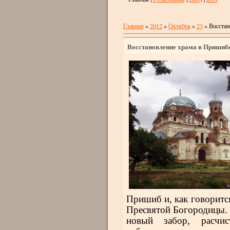
Главная
»
2012
»
Октябрь
»
23
» Восстан
Восстановление храма в Пришиб
Пришиб и, как говоритс
Пресвятой Богородицы. 
новый забор, расчи