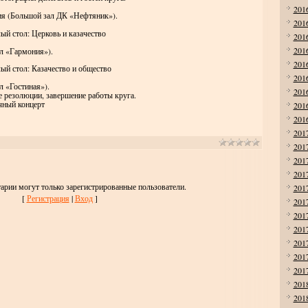
201
я (Большой зал ДК «Нефтяник»).
201
ый стол: Церковь и казачество
201
201
ал «Гармония»).
201
ый стол: Казачество и общество
201
л «Гостиная»).
201
 резолюции, завершение работы круга.
чный концерт
201
201
201
201
201
201
арии могут только зарегистрированные пользователи.
201
[
Регистрация
|
Вход
]
201
201
201
201
201
201
201
201