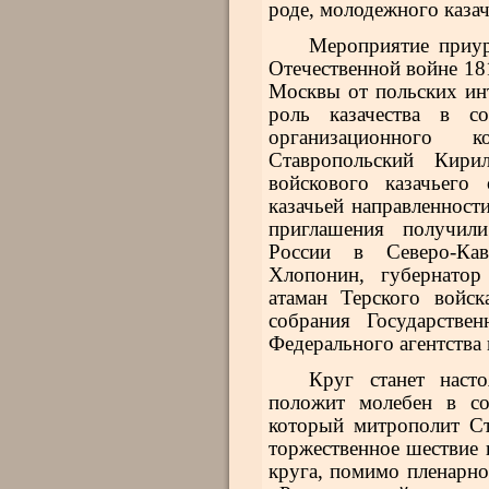
роде, молодежного каза
Мероприятие приур
Отечественной войне 18
Москвы от польских ин
роль казачества в со
организационного 
Ставропольский Кири
войскового казачьего
казачьей направленност
приглашения получили
России в Северо-Кав
Хлопонин, губернатор
атаман Терского войск
собрания Государстве
Федерального агентства
Круг станет наст
положит молебен в со
который митрополит Ст
торжественное шествие
круга, помимо пленарно