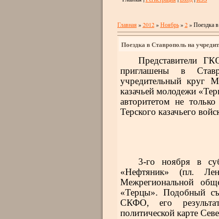
Главная
»
2012
»
Ноябрь
»
2
» Поездка в
Поездка в Ставрополь на учреди
Представители Г
приглашены в Ставр
учредительный круг М
казачьей молодежи «Тер
авторитетом не только
Терского казачьего войск
3-го ноября в су
«Нефтяник» (пл. Лен
Межрегиональной обще
«Терцы». Подобный съ
СКФО, его результа
политической карте Севе