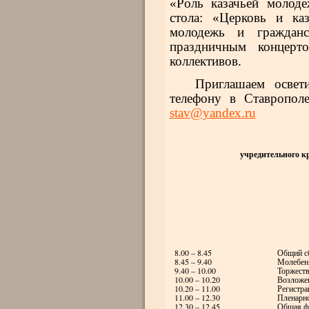
«Роль казачьей молод
стола: «Церковь и ка
молодежь и гражданс
праздничным концерт
коллективов.
Приглашаем освет
телефону в Ставропо
stav
@
yandex
.
ru
учредительного к
8.00 – 8.45
Общий сб
8.45 – 9.40
Молебен
9.40 – 10.00
Торжест
10.00 – 10.20
Возложен
10.20 – 11.00
Регистра
11.00 – 12.30
Пленарно
12.30 – 12.45
Общая фо