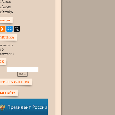
8 Апрель
8 Август
8 Октябрь
икации
ТИСТИКА
н всего:
3
й:
3
ователей:
0
СК
ОРИЯ КАЗАЧЕСТВА
ЬЯ САЙТА