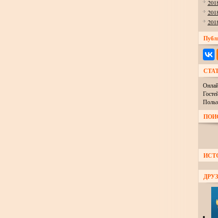
201
201
201
Публ
СТА
Онлай
Госте
Польз
ПОИ
ИСТ
ДРУЗ