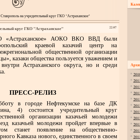
Кале
 Ставрополь на учредительный круг ГКО "Астраханское"
тельный круг ГКО "Астраханское"
22:07
КО «Астраханское» АОКО ВКО ВВД были
опольский краевой казачий центр на
ежрегиональной общественной организации
цы», казаки общества пользуется уважением и
 внутри Астраханского округа, но и среди
Архи
а.
201
201
201
ПРЕСС-РЕЛИЗ
201
201
бботу в городе Нефтекумске на базе ДК
201
ина, 4) состоится учредительный круг
201
ственной организации казачьей молодежи
201
езд казачьей молодежи пройдет впервые в
201
том станет появление на общественно-
201
рного Кавказа нового, единственного в своем
201