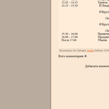
12.45 – 14.15
Трапеза.
14.15 – 15.30
Лекци
Ø
Кругл
Ø
(З
Кругл
Ø
(За
15.30 – 16.00
Принятие
16.00 – 17.00
Праздни
После 17.00
Убытие
Просмотров
: 463 |
Добавил
:
strelok
|
Рейтинг
:
0.0
/
0
Всего комментариев
:
0
Добавлять коммент