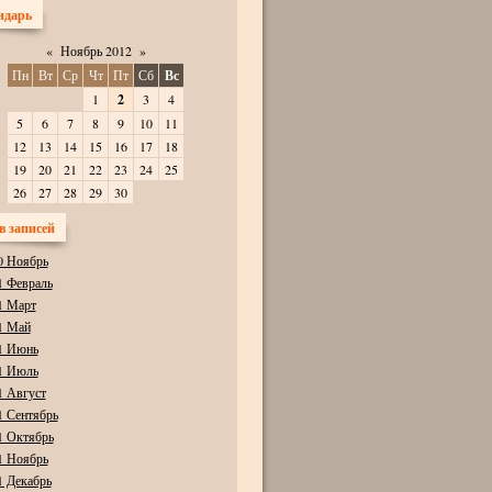
ндарь
«
Ноябрь 2012
»
Пн
Вт
Ср
Чт
Пт
Сб
Вс
1
2
3
4
5
6
7
8
9
10
11
12
13
14
15
16
17
18
19
20
21
22
23
24
25
26
27
28
29
30
в записей
0 Ноябрь
1 Февраль
1 Март
1 Май
1 Июнь
1 Июль
1 Август
1 Сентябрь
1 Октябрь
1 Ноябрь
1 Декабрь