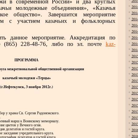
201
ежи в современной России» и два круглых
201
зачьи молодежные объединения», «Казачья
201
кое общество». Завершится мероприятие
201
ом с участием казачьих и фольклорных
201
201
ить данное мероприятие. Аккредитация по
201
ле
(865) 228-48-76, либо по эл. почте
kaz
-
201
201
201
ПРОГРАММА
201
201
руга межрегиональной общественной организации
201
казачьей молодежи «Терцы»
201
(г.Нефтекумск, 3 ноября 2012г.)
201
201
201
201
201
ор у храма Св. Сергия Радонежского.
.
201
венный марш к Воинскому мемориалу.
201
ие цветов у Вечного огня.
ция делегатов и гостей круга.
201
е заседание учредительного круга.
201
тография делегатов и гостей круга.