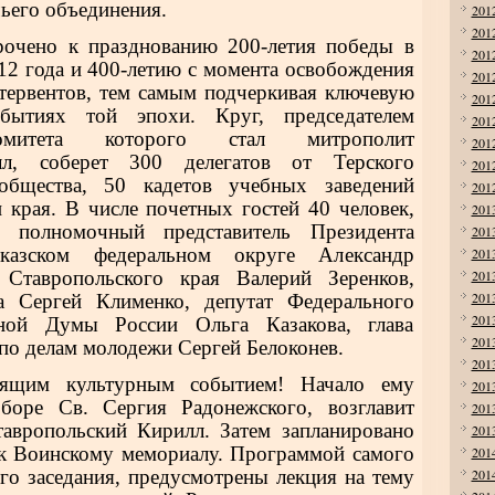
чьего объединения.
201
201
очено к празднованию 200-летия победы в
201
12 года и 400-летию с момента освобождения
201
тервентов, тем самым подчеркивая ключевую
201
бытиях той эпохи. Круг, председателем
201
комитета которого стал митрополит
201
лл, соберет 300 делегатов от Терского
201
 общества, 50 кадетов учебных заведений
201
и края. В числе почетных гостей 40 человек,
201
 полномочный представитель Президента
201
казском федеральном округе Александр
201
 Ставропольского края Валерий Зеренков,
201
201
а Сергей Клименко, депутат Федерального
201
нной Думы России Ольга Казакова, глава
201
 по делам молодежи Сергей Белоконев.
201
оящим культурным событием! Начало ему
201
боре Св. Сергия Радонежского, возглавит
201
авропольский Кирилл. Затем запланировано
201
 к Воинскому мемориалу. Программой самого
201
го заседания, предусмотрены лекция на тему
201