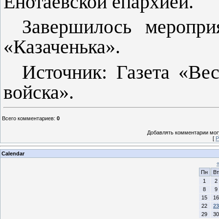
Енотаевской епархией.
Завершилось меропри
«Казаченька».
Источник: Газета «Вес
войска».
Всего комментариев
:
0
Добавлять комментарии могу
[
Р
Calendar
Пн
Вт
1
2
8
9
15
16
22
23
29
30