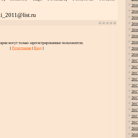
201
201
_2011@list.ru
201
201
201
201
201
арии могут только зарегистрированные пользователи.
[
Регистрация
|
Вход
]
201
201
201
201
201
201
201
201
201
201
201
201
201
201
201