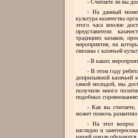
- Считаете ли вы д
- На данный моме
культура казачества орг
этого часа вполне дос
представители казаче
традициях казаков, пр
мероприятия, на котор
связаны с казачьей куль
- В каких мероприя
- В этом году ребя
допризывной казачьей м
самой молодой, мы дост
получили много позити
подобных соревнованиях
- Как вы считаете,
может помочь развитию 
- На этот вопрос 
наглядно и заинтересов
нашей школе обучаются 