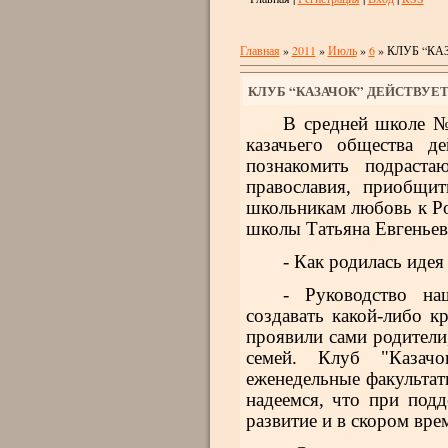
Главная
»
2011
»
Июль
»
6
» КЛУБ “КА
КЛУБ “КАЗАЧОК” ДЕЙСТВУЕ
В средней школе №
казачьего общества де
познакомить подраста
православия, приобщит
школьникам любовь к Ро
школы Татьяна Евгеньев
- Как родилась идея
- Руководство на
создавать какой-либо к
проявили сами родители
семей. Клуб "Казачо
еженедельные факультат
надеемся, что при подд
развитие и в скором вре