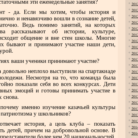
остаточными эти еженедельные занятия?
201
201
нт - да. Если мы хотим, чтобы история и
201
анично и ненавязчиво вошли в сознание детей,
201
таточно. Ведь помимо занятий, на которых
201
ства рассказывают об истории, культуре,
201
оисходит общение и вне стен школы. Многие
201
ых бывают и принимают участие наши дети,
201
турой.
201
201
тиях ваши ученики принимают участие?
201
та довольно неплохо выступили на спартакиаде
201
олодежи. Несмотря на то, что команда была
201
ойно показали себя во всех конкурсах. Дети
201
вных эмоций и готовы принимать участие в
201
 снова.
201
201
 почему именно изучение казачьей культуры
201
патриотизма у школьников?
201
201
отвечает история, а цель клуба – показать
201
ать детей, причем на добровольной основе. В
201
представители более чем 20 национальностей,