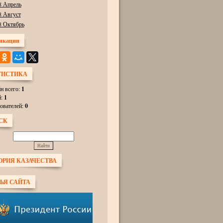
8 Апрель
8 Август
8 Октябрь
икации
ТИСТИКА
н всего:
1
й:
1
ователей:
0
СК
ОРИЯ КАЗАЧЕСТВА
ЬЯ САЙТА