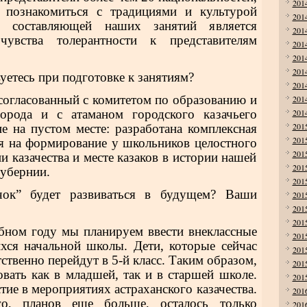
201
 познакомиться с традициями и культурой
201
й составляющей наших занятий является
201
увства толерантности к представителям
201
201
201
уетесь при подготовке к занятиям?
201
 согласованный с комитетом по образованию и
201
орода и с атаманом городского казачьего
201
201
не на пустом месте: разработана комплексная
201
я на формирование у школьников целостного
201
и казачества и месте казаков в истории нашей
201
губернии.
201
чок” будет развиваться в будущем? Ваши
201
201
201
бном году мы планируем ввести внеклассные
201
хся начальной школы. Дети, которые сейчас
201
тственно перейдут в 5-й класс. Таким образом,
201
вать как в младшей, так и в старшей школе.
201
ие в мероприятиях астраханского казачества.
201
о, планов еще больше, осталось только
201