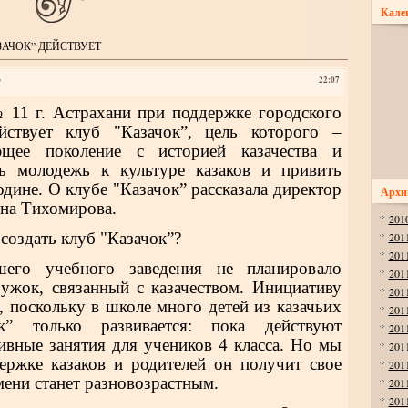
Кале
ЗАЧОК” ДЕЙСТВУЕТ
Т
22:07
 11 г. Астрахани при поддержке городского
йствует клуб "Казачок”, цель которого –
ющее поколение с историей казачества и
ь молодежь к культуре казаков и привить
дине. О клубе "Казачок” рассказала директор
Архи
на Тихомирова.
201
 создать клуб "Казачок”?
201
201
шего учебного заведения не планировало
201
ружок, связанный с казачеством. Инициативу
201
, поскольку в школе много детей из казачьих
201
к” только развивается: пока действуют
201
ивные занятия для учеников 4 класса. Но мы
201
ержке казаков и родителей он получит свое
201
мени станет разновозрастным.
201
201