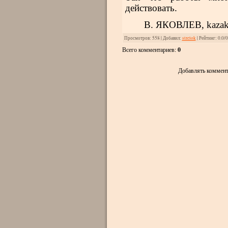
действовать.
В. ЯКОВЛЕВ, kazaki
Просмотров
: 558 |
Добавил
:
strelok
|
Рейтинг
:
0.0
/
0
Всего комментариев
:
0
Добавлять коммент