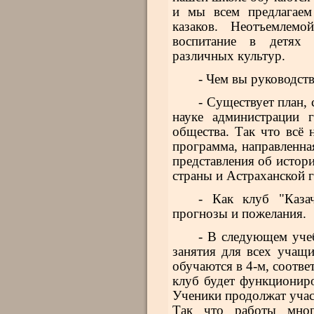
и мы всем предлагаем
казаков. Неотъемлемо
воспитание в детях ч
различных культур.
- Чем вы руководств
- Существует план,
науке администрации г
общества. Так что всё 
программа, направленна
представления об истори
страны и Астраханской 
- Как клуб "Каза
прогнозы и пожелания.
- В следующем уче
занятия для всех учащи
обучаются в 4-м, соотве
клуб будет функциониро
Ученики продолжат участ
Так что работы мног