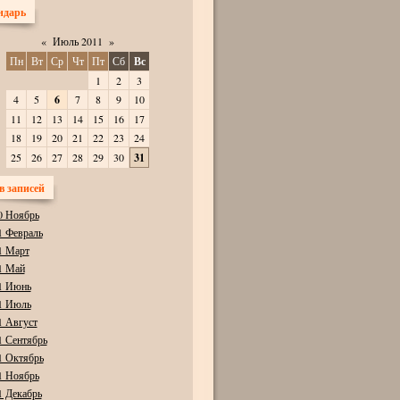
ндарь
«
Июль 2011
»
Пн
Вт
Ср
Чт
Пт
Сб
Вс
1
2
3
4
5
6
7
8
9
10
11
12
13
14
15
16
17
18
19
20
21
22
23
24
25
26
27
28
29
30
31
в записей
0 Ноябрь
1 Февраль
1 Март
1 Май
1 Июнь
1 Июль
1 Август
1 Сентябрь
1 Октябрь
1 Ноябрь
1 Декабрь