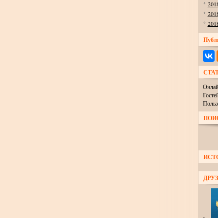
201
201
201
Публ
СТА
Онлай
Госте
Польз
ПОИ
ИСТ
ДРУЗ