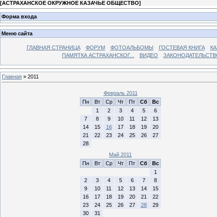
[
АСТРАХАНСКОЕ ОКРУЖНОЕ КАЗАЧЬЕ ОБЩЕСТВО
]
Форма входа
Меню сайта
ГЛАВНАЯ СТРАНИЦА
ФОРУМ
ФОТОАЛЬБОМЫ
ГОСТЕВАЯ КНИГА
КА
ПАМЯТКА АСТРАХАНСКОГ...
ВИДЕО
ЗАКОНОДАТЕЛЬСТВ
Главная
»
2011
Февраль 2011
Пн
Вт
Ср
Чт
Пт
Сб
Вс
1
2
3
4
5
6
7
8
9
10
11
12
13
14
15
16
17
18
19
20
21
22
23
24
25
26
27
28
Май 2011
Пн
Вт
Ср
Чт
Пт
Сб
Вс
1
2
3
4
5
6
7
8
9
10
11
12
13
14
15
16
17
18
19
20
21
22
23
24
25
26
27
28
29
30
31