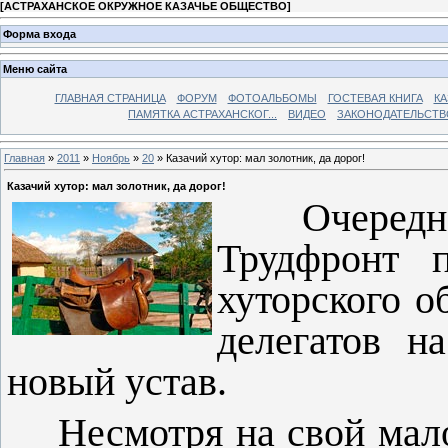
[
АСТРАХАНСКОЕ ОКРУЖНОЕ КАЗАЧЬЕ ОБЩЕСТВО
]
Форма входа
Меню сайта
ГЛАВНАЯ СТРАНИЦА
ФОРУМ
ФОТОАЛЬБОМЫ
ГОСТЕВАЯ КНИГА
КА
ПАМЯТКА АСТРАХАНСКОГ...
ВИДЕО
ЗАКОНОДАТЕЛЬСТВ
Главная
»
2011
»
Ноябрь
»
20
» Казачий хутор: мал золотник, да дорог!
Казачий хутор: мал золотник, да дорог!
Очеред
Трудфронт п
хуторского 
делегатов н
новый устав.
Несмотря на свой мал