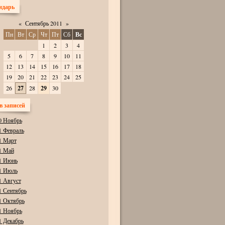
ндарь
«
Сентябрь 2011
»
Пн
Вт
Ср
Чт
Пт
Сб
Вс
1
2
3
4
5
6
7
8
9
10
11
12
13
14
15
16
17
18
19
20
21
22
23
24
25
26
27
28
29
30
в записей
0 Ноябрь
1 Февраль
1 Март
1 Май
1 Июнь
1 Июль
1 Август
1 Сентябрь
1 Октябрь
1 Ноябрь
1 Декабрь