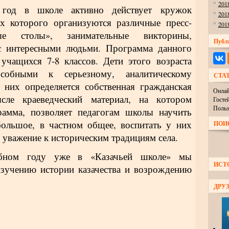
201
год в школе активно действует кружок
201
ах которого организуются различные пресс-
201
лые столы», занимательные викторины,
Публ
с интересными людьми. Программа данного
учащихся 7-8 классов. Дети этого возраста
особными к серьезному, аналитическому
СТА
 них определяется собственная гражданская
Онлай
ле краеведческий материал, на котором
Госте
Польз
рамма, позволяет педагогам школы научить
большое, в частном общее, воспитать у них
ПОИ
 уважение к историческим традициям села.
ебном году уже в «Казачьей школе» мы
ИСТ
зучению истории казачества и возрождению
ДРУЗ