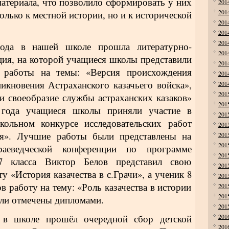
материала, что позволило сформировать у них
201
201
олько к местной истории, но и к исторической
201
201
201
ода в нашей школе прошла литературно-
201
ция, на которой учащиеся школы представили
201
е работы на темы: «Версия происхождения
201
никновения Астраханского казачьего войска»,
201
201
и своеобразие службы астраханских казаков»
201
 года учащиеся школы приняли участие в
201
ольном конкурсе исследовательских работ
201
ая». Лучшие работы были представлены на
201
201
краеведческой конференции по программе
201
7 класса Виктор Белов представил свою
201
у «История казачества в с.Грачи», а ученик 8
201
в работу на тему: «Роль казачества в истории
201
201
ыли отмечены дипломами.
201
 в школе прошёл очередной сбор детской
201
201