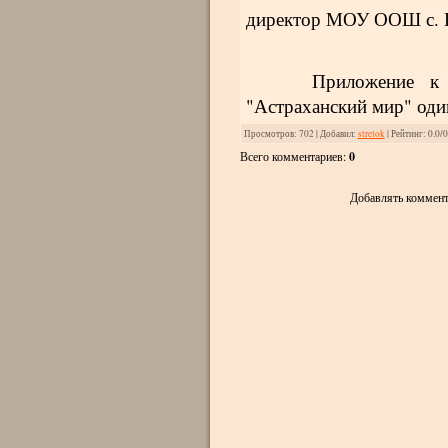
директор МОУ ООШ с. 
Приложение к Облас
"Астраханский мир" оди
Просмотров
: 702 |
Добавил
:
strelok
|
Рейтинг
:
0.0
/
0
Всего комментариев
:
0
Добавлять коммент