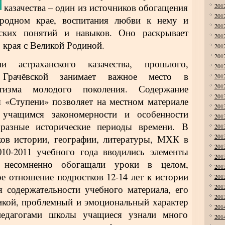
казачества – один из источников обогащения
201
201
родном крае, воспитания любви к нему и
201
ских понятий и навыков. Оно раскрывает
201
 края с Великой Родиной.
201
201
и астраханского казачества, прошлого,
201
 Грачёвской занимает важное место в
201
201
тизма молодого поколения. Содержание
201
 «Ступени» позволяет на местном материале
201
 учащимся закономерности и особенности
201
 разные исторические периоды времени. В
201
201
ков истории, географии, литературы, МХК в
201
10-2011 учебного года вводились элементы
201
, несомненно обогащали уроки в целом,
201
 отношение подростков 12-14 лет к истории
201
201
я содержательности учебного материала, его
201
икой, проблемный и эмоциональный характер
201
педагогами школы учащиеся узнали много
201