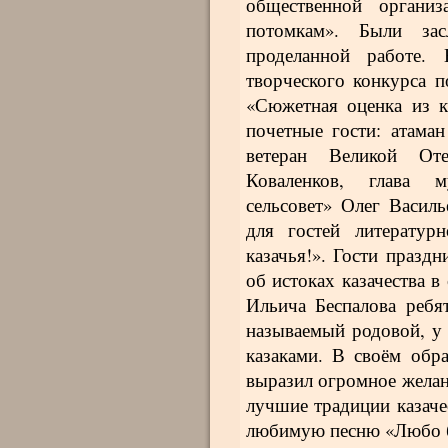
общественной органи
потомкам». Были за
проделанной работе.
творческого конкурса п
«Сюжетная оценка из к
почетные гости: атама
ветеран Великой От
Коваленков, глава м
сельсовет» Олег Васил
для гостей литератур
казачья!». Гости празд
об истоках казачества в
Ильича Беспалова ребят
называемый родовой, у
казаками. В своём об
выразил огромное желан
лучшие традиции казачес
любимую песню «Любо б