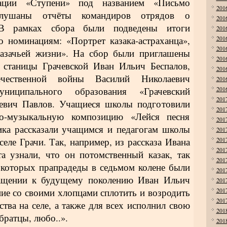
зации «Ступени» под названием «Письмо
201
слушаны отчёты командиров отрядов о
201
 В рамках сбора были подведены итоги
201
о номинациям: «Портрет казака-астраханца»,
201
201
азачьей жизни». На сбор были приглашены
201
н станицы Грачевской Иван Ильич Беспалов,
201
ечественной войны Василий Николаевич
201
униципального образования «Грачевский
201
201
ьевич Павлов. Учащиеся школы подготовили
201
но-музыкальную композицию «Лейся песня
201
ника рассказали учащимся и педагогам школы
201
 селе Грачи. Так, например, из рассказа Ивана
201
201
а узнали, что он потомственный казак, так
201
 которых прапрадеды в седьмом колене были
201
ращении к будущему поколению Иван Ильич
201
ие со своими хлопцами сплотить и возродить
201
201
тва на селе, а также для всех исполнил свою
201
ратцы, любо..».
201