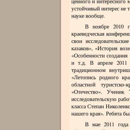
ценного и интересного 
устойчивый интерес не т
науке вообще.
В ноябре 2010 г
краеведческая конферен
свои исследовательски
казаков», «История воз
«Особенности создания 
и т.д. В апреле 2011
традиционном внутришк
«Летопись родного кр
областной туристско-
«Отечество». Ученик 
исследовательскую работ
класса Степан Николенко
нашего края». Ребята б
В мае 2011 года