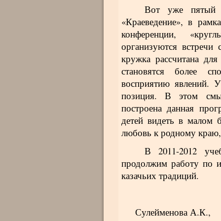
Вот уже пятый 
«Краеведение», в рамк
конференции, «круг
организуются встречи 
кружка рассчитана для 
становятся более сп
восприятию явлений. У
позиция. В этом смыс
построена данная прог
детей видеть в малом 
любовь к родному краю,
В 2011-2012 уч
продолжим работу по и
казачьих традиций.
Сулейменова А.К.,