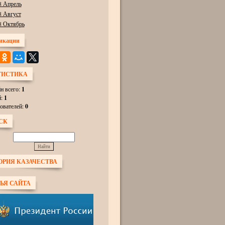
8 Апрель
8 Август
8 Октябрь
икации
ТИСТИКА
н всего:
1
й:
1
ователей:
0
СК
ОРИЯ КАЗАЧЕСТВА
ЬЯ САЙТА