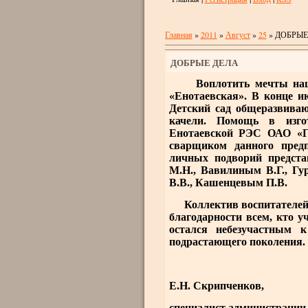
Главная
»
2011
»
Август
»
25
» ДОБРЫЕ
ДОБРЫЕ ДЕЛА
Воплотить мечты наших 
«Енотаевская». В конце и
Детский сад общеразвива
качели. Помощь в изго
Енотаевской РЭС ОАО «Га
сварщиком данного пред
личных подворий предст
М.Н., Вавилиным В.Г., Г
В.В., Кашенцевым П.В.
Коллектив воспитателей 
благодарности всем, кто у
остался небезучастным 
подрастающего поколения.
Е.Н. Скрипченков,
специалист администраци