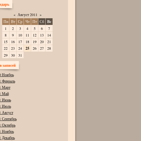
ндарь
«
Август 2011
»
Пн
Вт
Ср
Чт
Пт
Сб
Вс
1
2
3
4
5
6
7
8
9
10
11
12
13
14
15
16
17
18
19
20
21
22
23
24
25
26
27
28
29
30
31
в записей
0 Ноябрь
1 Февраль
1 Март
1 Май
1 Июнь
1 Июль
1 Август
1 Сентябрь
1 Октябрь
1 Ноябрь
1 Декабрь