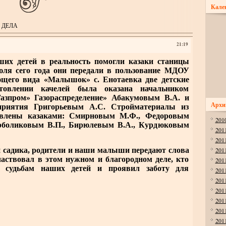
Кале
 ДЕЛА
21:19
детей в реальность помогли казаки станицы
юля сего года они передали в пользование МДОУ
ющего вида «Малышок» с. Енотаевка две детские
товлении качелей была оказана начальником
зпром» Газораспределение» Абакумовым В.А. и
Архи
приятия Григорьевым А.С. Стройматериалы из
авлены казаками: Смирновым М.Ф., Федоровым
201
урболиковым В.П., Бирюлевым В.А., Курдюковым
201
201
садика, родители и наши малыши передают слова
201
частвовал в этом нужном и благородном деле, кто
201
к судьбам наших детей и проявил заботу для
201
201
201
201
201
201
и