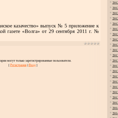
201
201
201
201
201
нское казачество» выпуск № 5 приложение к
201
ой газете «Волга» от 29 сентября 2011 г. №
201
201
201
201
201
арии могут только зарегистрированные пользователи.
201
[
Регистрация
|
Вход
]
201
201
201
201
201
201
201
201
201
201