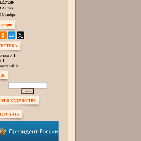
8 Апрель
8 Август
8 Октябрь
икации
ТИСТИКА
н всего:
1
й:
1
ователей:
0
СК
ОРИЯ КАЗАЧЕСТВА
ЬЯ САЙТА