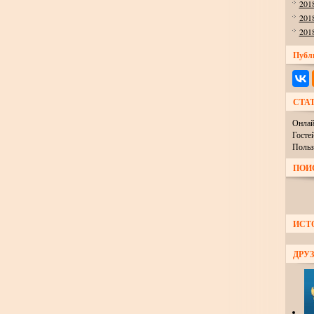
201
201
201
Публ
СТА
Онлай
Госте
Польз
ПОИ
ИСТ
ДРУЗ