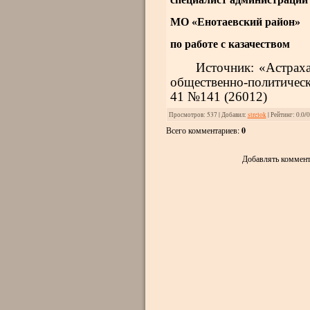
МО «Енотаевский район»
по работе с казачеством
Источник: «Астраха
общественно-политическ
41 №141 (26012)
Просмотров
: 537 |
Добавил
:
strelok
|
Рейтинг
:
0.0
/
0
Всего комментариев
:
0
Добавлять коммент