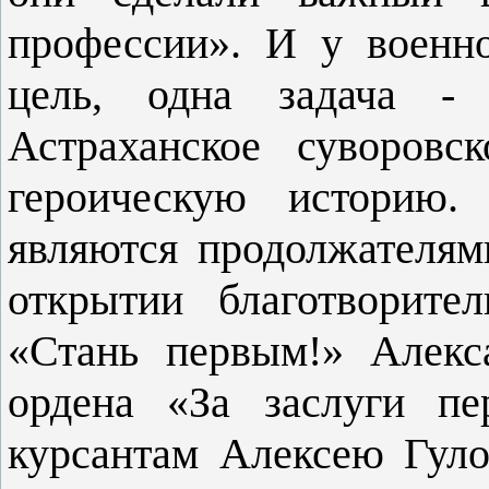
профессии». И у военн
цель, одна задача - 
Астраханское суво­ров
героическую историю.
являются продол­жателям
открытии благотворите
«Стань пер­вым!» Алек
ордена «За заслуги пе
курсантам Алексею Гуло