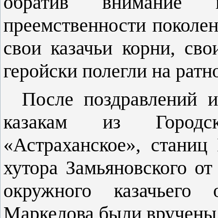
обратив внимание 
преемственности поколен
свои казачьи корни, сво
геройски полегли на ратн
После поздравлений 
казакам из Городск
«Астраханское», станиц
хутора Замьяновского от
окружного казачьег
Маркелова были вручены