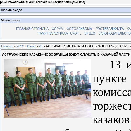
[
АСТРАХАНСКОЕ ОКРУЖНОЕ КАЗАЧЬЕ ОБЩЕСТВО
]
Форма входа
Меню сайта
ГЛАВНАЯ СТРАНИЦА
ФОРУМ
ФОТОАЛЬБОМЫ
ГОСТЕВАЯ КНИГА
КА
ПАМЯТКА АСТРАХАНСКОГ...
ВИДЕО
ЗАКОНОДАТЕЛЬСТВ
Главная
»
2012
»
Июль
»
25
» АСТРАХАНСКИЕ КАЗАКИ-НОВОБРАНЦЫ БУДУТ СЛУЖИ
АСТРАХАНСКИЕ КАЗАКИ-НОВОБРАНЦЫ БУДУТ СЛУЖИТЬ В КАЗАЧЬЕЙ ЧАСТИ
13 
пункт
коми
торже
казако