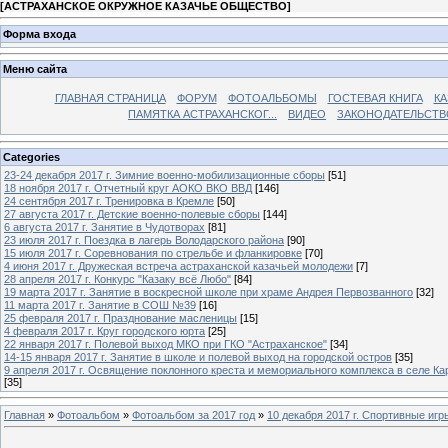
[
АСТРАХАНСКОЕ ОКРУЖНОЕ КАЗАЧЬЕ ОБЩЕСТВО
]
Форма входа
Меню сайта
ГЛАВНАЯ СТРАНИЦА
ФОРУМ
ФОТОАЛЬБОМЫ
ГОСТЕВАЯ КНИГА
КА
ПАМЯТКА АСТРАХАНСКОГ...
ВИДЕО
ЗАКОНОДАТЕЛЬСТВ
Categories
23-24 декабря 2017 г. Зимние военно-мобилизационные сборы
[51]
18 ноября 2017 г. Отчетный круг АОКО ВКО ВВД
[146]
24 сентября 2017 г. Тренировка в Кремле
[50]
27 августа 2017 г. Детские военно-полевые сборы
[144]
6 августа 2017 г. Занятие в Чудотворах
[81]
23 июля 2017 г. Поездка в лагерь Володарского района
[90]
15 июля 2017 г. Соревнования по стрельбе и фланкировке
[70]
4 июня 2017 г. Дружеская встреча астраханской казачьей молодежи
[7]
28 апреля 2017 г. Конкурс "Казаку всё Любо"
[84]
19 марта 2017 г. Занятие в воскресной школе при храме Андрея Первозванного
[32]
11 марта 2017 г. Занятие в СОШ №39
[16]
25 февраля 2017 г. Празднование масленицы
[15]
4 февраля 2017 г. Круг городского юрта
[25]
22 января 2017 г. Полевой выход МКО при ГКО "Астраханское"
[34]
14-15 января 2017 г. Занятие в школе и полевой выход на городской остров
[35]
9 апреля 2017 г. Освящение поклонного креста и мемориального комплекса в селе Ка
[35]
Главная
»
Фотоальбом
»
Фотоальбом за 2017 год
»
10 декабря 2017 г. Спортивные иг