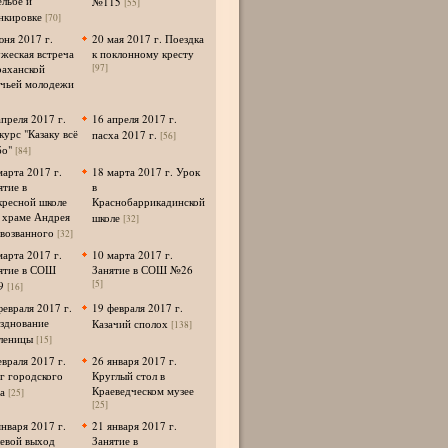
ельбе и
№115
[55]
нкировке
[70]
юня 2017 г.
20 мая 2017 г. Поездка
жеская встреча
к поклонному кресту
раханской
[97]
ачьей молодежи
апреля 2017 г.
16 апреля 2017 г.
курс "Казаку всё
пасха 2017 г.
[56]
о"
[84]
марта 2017 г.
18 марта 2017 г. Урок
ятие в
в
кресной школе
Краснобаррикадинской
 храме Андрея
школе
[32]
возванного
[32]
марта 2017 г.
10 марта 2017 г.
ятие в СОШ
Занятие в СОШ №26
[5]
9
[16]
февраля 2017 г.
19 февраля 2017 г.
зднование
Казачий сполох
[138]
леницы
[15]
евраля 2017 г.
26 января 2017 г.
г городского
Круглый стол в
Краеведческом музее
а
[25]
[25]
января 2017 г.
21 января 2017 г.
евой выход
Занятие в