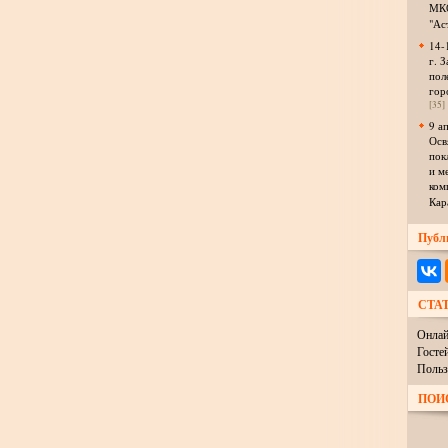
МКО
"Ас
14-
г. З
пол
гор
[35]
9 а
Осв
пок
и м
ком
Кар
Публ
СТА
Онлай
Госте
Польз
ПОИ