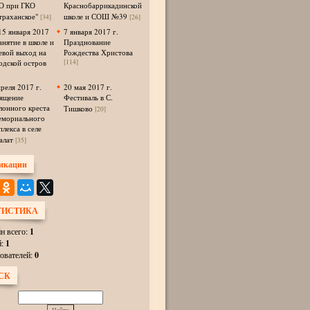
 при ГКО
Краснобаррикадинской
траханское"
школе и СОШ №39
[34]
[26]
15 января 2017
7 января 2017 г.
анятие в школе и
Празднование
евой выход на
Рождества Христова
одской остров
[114]
преля 2017 г.
20 мая 2017 г.
ящение
Фестиваль в С.
лонного креста
Тишково
[20]
емориального
плекса в селе
алат
[35]
икации
ТИСТИКА
н всего:
1
й:
1
ователей:
0
СК