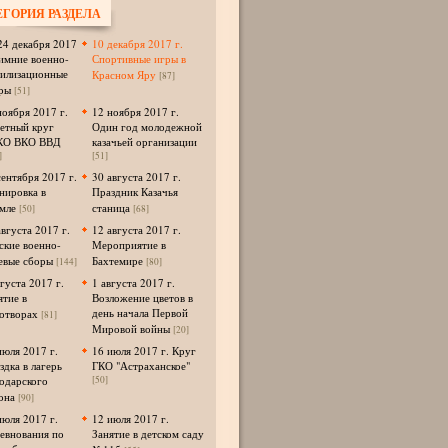
ЕГОРИЯ РАЗДЕЛА
24 декабря 2017
10 декабря 2017 г.
Зимние военно-
Спортивные игры в
илизационные
Красном Яру
[87]
ры
[51]
ноября 2017 г.
12 ноября 2017 г.
етный круг
Один год молодежной
КО ВКО ВВД
казачьей организации
]
[51]
сентября 2017 г.
30 августа 2017 г.
нировка в
Праздник Казачья
мле
станица
[50]
[68]
августа 2017 г.
12 августа 2017 г.
ские военно-
Мероприятие в
евые сборы
Бахтемире
[144]
[80]
вгуста 2017 г.
1 августа 2017 г.
ятие в
Возложение цветов в
день начала Первой
отворах
[81]
Мировой войны
[20]
июля 2017 г.
16 июля 2017 г. Круг
здка в лагерь
ГКО "Астраханское"
одарского
[50]
она
[90]
июля 2017 г.
12 июля 2017 г.
евнования по
Занятие в детском саду