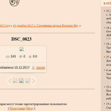
КАТ
23-
г. 
моб
сбо
2017 год
»
10 декабря 2017 г. Спортивные игры в Красном Яру
»
18 
Отч
АО
DSC_0823
[146
24 
Тре
Кре
243
0
0.0
27 
В реальном размере
Дет
пол
обавлено
10.12.2017
strelok
1024x685
/ 396.4Kb
6 а
Зан
Чуд
23 
Пое
Вол
рай
арии могут только зарегистрированные пользователи.
15 
Сор
[
Регистрация
|
Вход
]