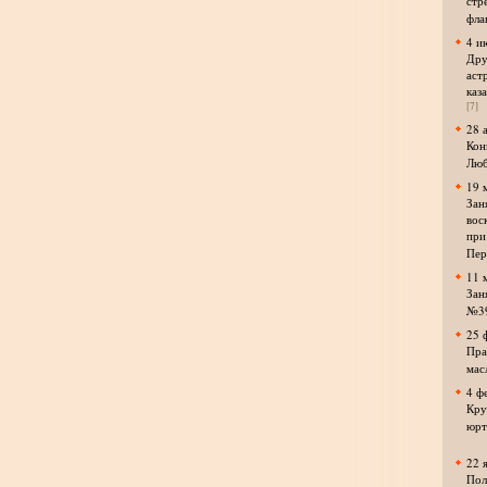
стр
фла
4 и
Дру
аст
каз
[7]
28 
Кон
Люб
19 
Зан
вос
при
Пер
11 
Зан
№3
25 
Пра
мас
4 ф
Кру
юрт
22 
Пол