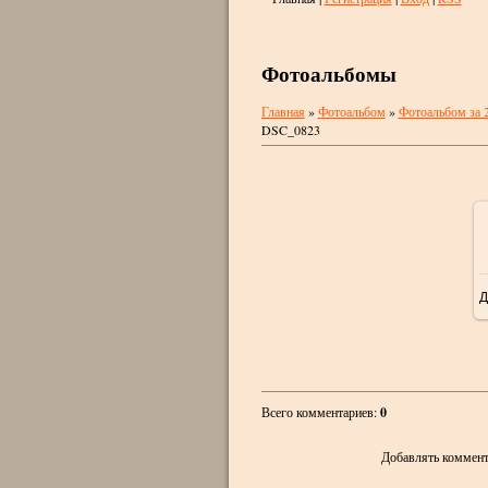
Фотоальбомы
Главная
»
Фотоальбом
»
Фотоальбом за 
DSC_0823
Д
Всего комментариев
:
0
Добавлять коммент