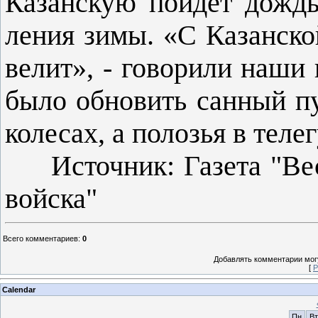
Казанскую пойдет дождь
ления зимы. «С Казанской
велит», - го­ворили наши
было обновить санный п
ко­лесах, а полозья в теле
Источник: Газета "Вест
войска"
Всего комментариев
:
0
Добавлять комментарии могу
[
Р
Calendar
Пн
Вт