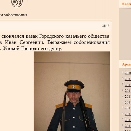
Кале
м соболезнования
21:47
 скончался казак Городского казачьего общества
в Иван Сергеевич. Выражаем соболезнования
. Упокой Господи его душу.
Архи
201
201
201
201
201
201
201
201
201
201