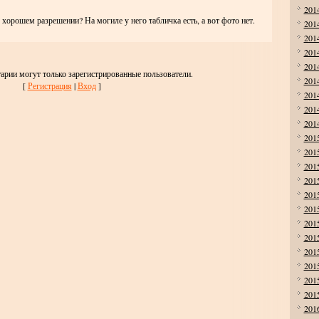
201
 хорошем разрешении? На могиле у него табличка есть, а вот фото нет.
201
201
201
201
арии могут только зарегистрированные пользователи.
201
[
Регистрация
|
Вход
]
201
201
201
201
201
201
201
201
201
201
201
201
201
201
201
201