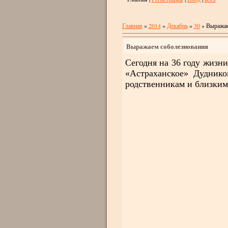
Главная
»
2014
»
Декабрь
»
30
» Выражае
Выражаем соболезнования
Сегодня на 36 году жизни
«Астраханское» Дуднико
родственникам и близким