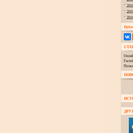
201
201
201
Публ
СТА
Онлай
Госте
Польз
ПОИ
ИСТ
ДРУЗ