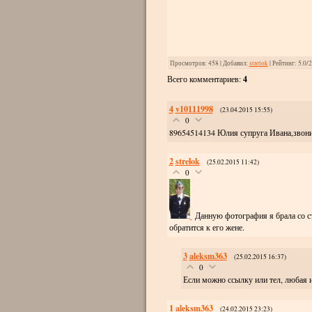
Просмотров
: 458 |
Добавил
:
strelok
|
Рейтинг
:
5.0
/
2
Всего комментариев
:
4
4
v10111998
(23.04.2015 15:55)
0
89654514134 Юлия супруга Ивана,звони
2
strelok
(25.02.2015 11:42)
0
Данную фотография я брала со ст
обратится к его жене.
3
aleksm363
(25.02.2015 16:37)
0
Если можно ссылку или тел, любая и
1
aleksm363
(24.02.2015 23:23)