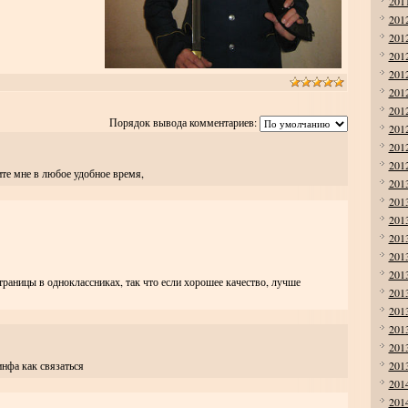
201
201
201
201
201
201
201
Порядок вывода комментариев:
201
201
201
те мне в любое удобное время,
201
201
201
201
201
201
раницы в одноклассниках, так что если хорошее качество, лучше
201
201
201
201
201
нфа как связаться
201
201