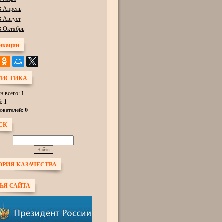
8 Апрель
8 Август
8 Октябрь
икации
ТИСТИКА
н всего:
1
й:
1
ователей:
0
СК
ОРИЯ КАЗАЧЕСТВА
ЬЯ САЙТА