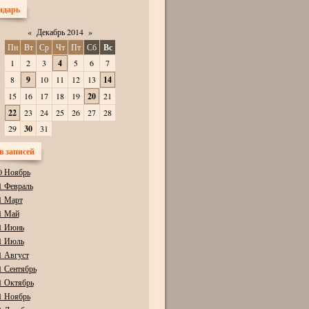
ндарь
«
Декабрь 2014
»
Пн
Вт
Ср
Чт
Пт
Сб
Вс
1
2
3
4
5
6
7
8
9
10
11
12
13
14
15
16
17
18
19
20
21
22
23
24
25
26
27
28
29
30
31
в записей
0 Ноябрь
1 Февраль
1 Март
1 Май
1 Июнь
1 Июль
1 Август
1 Сентябрь
1 Октябрь
1 Ноябрь