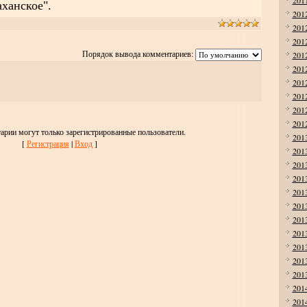
201
ханское".
201
201
201
Порядок вывода комментариев:
201
201
201
201
201
201
арии могут только зарегистрированные пользователи.
201
[
Регистрация
|
Вход
]
201
201
201
201
201
201
201
201
201
201
201
201