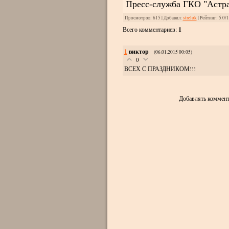
Пресс-служба ГКО "Астра
Просмотров
: 615 |
Добавил
:
strelok
|
Рейтинг
:
5.0
/
1
Всего комментариев
:
1
1
виктор
(06.01.2015 00:05)
0
ВСЕХ С ПРАЗДНИКОМ!!!
Добавлять коммент