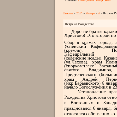
Главная
»
2015
»
Январь
»
4
» Встреча Р
Встреча Рождества
Дорогие братья казаки и
Христово! Это второй по
Сбор в храмах города, 
Успенский Кафедральн
(кремль), Покр
Кафедральный 
(селенские
исады), Казан
(ул.Чехова), храм Иоа
(споркомплекс Звездны
святого Владимира,
П
редтеченского
(больши
храм Андрей Первоз
(мкр.Бабаевского) 6 январ
начало Богослужения в 23
Установление празд
Рождества Христова отно
в Восточных и Западн
праздновался 6 января, 
относился собственно ко