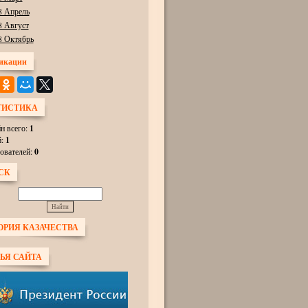
8 Апрель
8 Август
8 Октябрь
икации
ТИСТИКА
н всего:
1
й:
1
ователей:
0
СК
ОРИЯ КАЗАЧЕСТВА
ЬЯ САЙТА