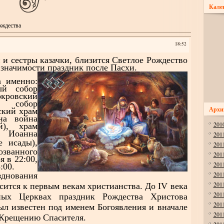
Кале
ождества
18:52
 сестры казачки, близится Светлое Рождество
 значимости праздник после Пасхи.
а именно:
ый собор
овский
собор
Архи
ский храм
нна война
201
й), храм
 Иоанна
201
е исады),
201
ванного
201
я в 22:00,
201
:00.
201
нования
201
сится к первым векам христианства. До IV века
201
ых Церквах праздник Рождества Христова
201
был известен под именем Богоявления и вначале
201
 Крещению Спасителя.