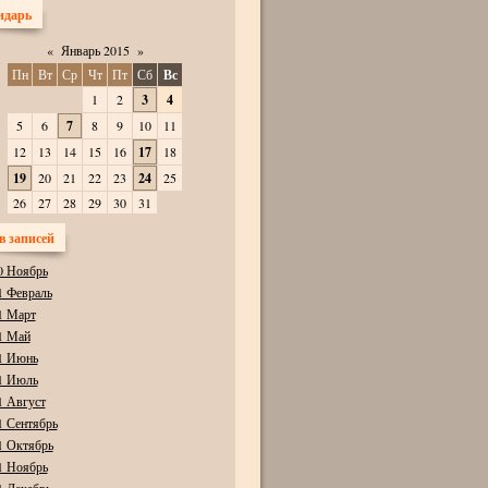
ндарь
«
Январь 2015
»
Пн
Вт
Ср
Чт
Пт
Сб
Вс
1
2
3
4
5
6
7
8
9
10
11
12
13
14
15
16
17
18
19
20
21
22
23
24
25
26
27
28
29
30
31
в записей
0 Ноябрь
1 Февраль
1 Март
1 Май
1 Июнь
1 Июль
1 Август
1 Сентябрь
1 Октябрь
1 Ноябрь