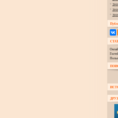
201
201
201
Публ
СТА
Онлай
Госте
Польз
ПОИ
ИСТ
ДРУЗ