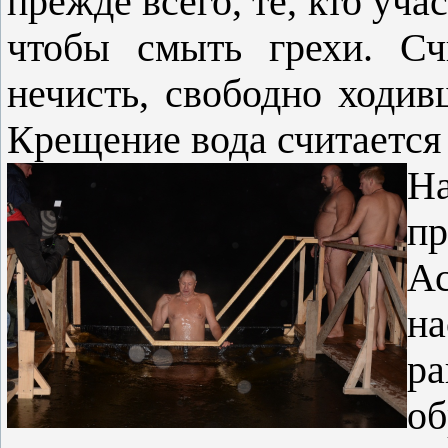
прежде всего, те, кто уча
чтобы смыть грехи. Сч
нечисть, свободно ходив
Крещение вода считает
Н
п
А
н
ра
об