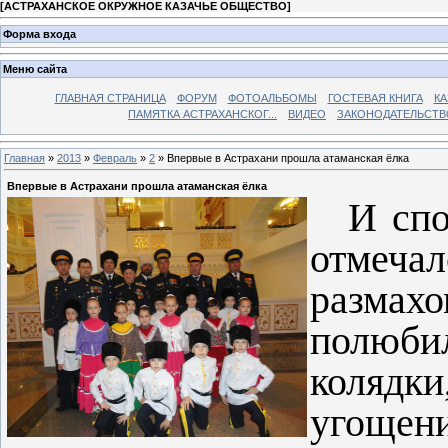
[
АСТРАХАНСКОЕ ОКРУЖНОЕ КАЗАЧЬЕ ОБЩЕСТВО
]
Форма входа
Меню сайта
ГЛАВНАЯ СТРАНИЦА
ФОРУМ
ФОТОАЛЬБОМЫ
ГОСТЕВАЯ КНИГА
КА
ПАМЯТКА АСТРАХАНСКОГ...
ВИДЕО
ЗАКОНОДАТЕЛЬСТВ
Главная
»
2013
»
Февраль
»
2
» Впервые в Астрахани прошла атаманская ёлка
Впервые в Астрахани прошла атаманская ёлка
И спо
отмеча
размах
полю­б
колядк
угощен