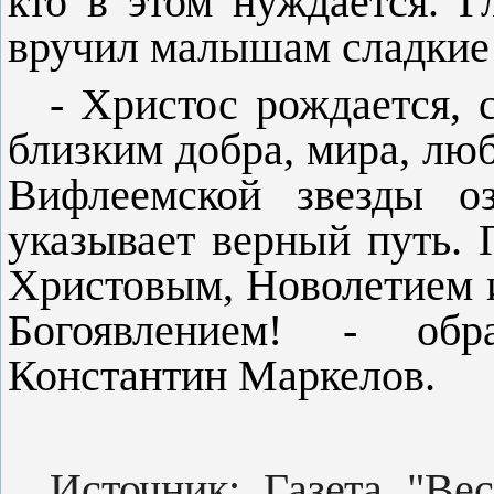
кто в этом нуждается. Г
вручил малышам сладкие
- Христос рождается,
близким добра, мира, люб
Виф­леемской звезды 
указывает верный путь. 
Христо­вым, Новолетием
Богоявлением! - обр
Константин Мар­келов.
Источник: Газета "Вес