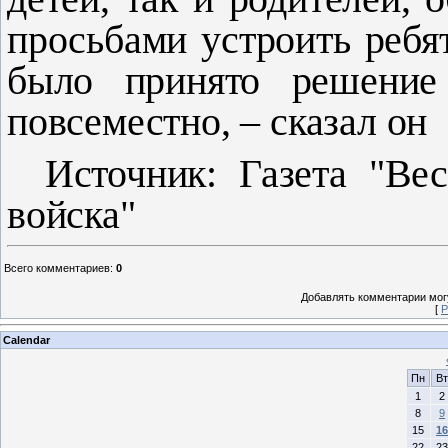
просьбами устроить ребя
было принято решение 
повсеместно, – сказал он
Источник: Газета "Вес
войска"
Всего комментариев
:
0
Добавлять комментарии могу
[
Р
Calendar
Пн
Вт
1
2
8
9
15
16
22
23