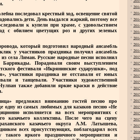
201
ти.
201
201
бна последовал крестный ход, освещение святой
радовались дети. День выдался жаркий, поэтому все
201
следовали к купели при храме, с удовольствием
201
ад с обилием цветущих роз и других зеленых
201
201
201
овода, который подготовил народный ансамбль
201
клик у участников праздника получил ансамбль
201
з села Лиман. Русские народные песни исполнил
 Баррикады. Порадовали своим выступлением
201
етского фестиваля «Икрянинские сударушки», под
201
я», участники праздника не отставали от юных
201
вали и танцевали. Участники художественной
201
 Чулпан также добавили яркие краски в действие
201
.
201
201
 предложил вниманию гостей песню про
201
еще одну из самых любимых для казаков песню «Не
диционно исполняется на всех мероприятиях с
201
ого казачьего коллектива. После чего на сцену
201
раханского казачьего округа А.М. Латышева,
201
дником всех присутствующих, поблагодарил всех
201
ку такого яркого праздничного мероприятия и
201