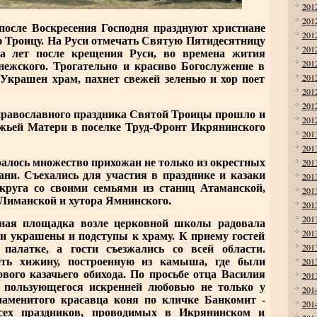
201
201
сле Воскресения Господня празднуют христиане
201
ю Троицу. На Руси отмечать Святую Пятидесятницу
201
та лет после крещения Руси, во времена жития
201
нежского. Трогательно и красиво Богослужение в
201
Украшен храм, пахнет свежей зеленью и хор поет
201
201
равославного праздника Святой Троицы прошло и
201
жьей Матери в поселке Труд-Фронт Икрянинского
201
201
алось множество прихожан не только из окрестных
201
хани. Съехались для участия в празднике и казаки
201
округа со своими семьями из станиц Атаманской,
201
Лиманской и хутора Ямнинского.
201
201
 площадка возле церковной школы радовала
201
ли украшены и подступы к храму. К приему гостей
201
 палатке, а гости съезжались со всей области.
ть хижину, построенную из камыша, где были
201
ого казачьего обихода. По просьбе отца Василия
201
, пользующегося искренней любовью не только у
201
знаменитого красавца коня по кличке Банкомит -
201
всех праздников, проводимых в Икрянинском и