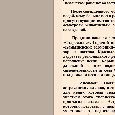
Лиманском районах облас
После совершенного моле
водой, чему больше всего 
присутствующие охотно по
осмотрели живописный с
насаждений.
Праздник начался с хор
«Старожилы». Горячий от
«Камышевские гармошки» и
хор из поселка Красные
лауреаты регионального д
исполнение песни «Барын
дарований и тоже подпе
самодеятельности из села
праздника: и песни, и танцы
Ансамбль «Поляница»
астраханских казаков, и 
для меня», которая тра
участием этого творческ
пригласили атамана Аст
который поздравил с праз
участников за подготов