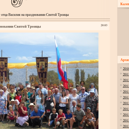
Кале
у отца Василия на праздновании Святой Троицы
дновании Святой Троицы
20:03
Архи
201
201
201
201
201
201
201
201
201
201
201