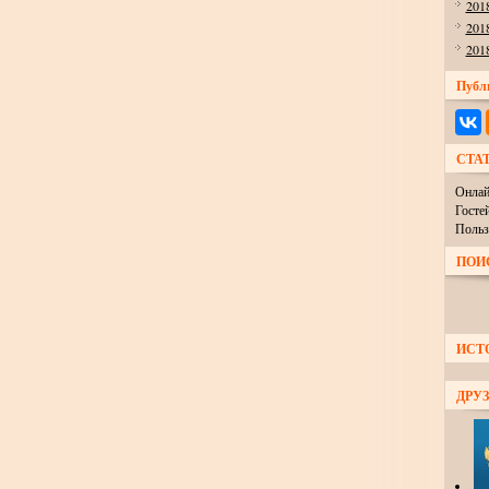
201
201
201
Публ
СТА
Онлай
Госте
Польз
ПОИ
ИСТ
ДРУЗ