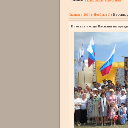
Главная
»
2010
»
Ноябрь
»
5
» В гостях 
В гостях у отца Василия на праз