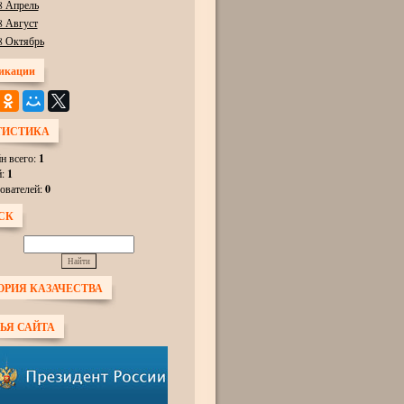
8 Апрель
8 Август
8 Октябрь
икации
ТИСТИКА
н всего:
1
й:
1
ователей:
0
СК
ОРИЯ КАЗАЧЕСТВА
ЬЯ САЙТА