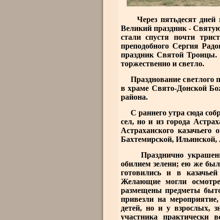
Через пятьдесят дней по
Великий праздник - Святу
стали спустя почти трис
преподобного Сергия Радо
праздник Святой Троицы. 
торжественно и светло.
Празднование светлого п
в храме Свято-Донской Бо
района.
С раннего утра сюда собр
сел, но и из города Астра
Астраханского казачьего 
Бахтемирской, Ильинской, 
Празднично украшенная
обилием зелени; ею же бы
готовились и в казачьей
Желающие могли осмотре
размещены предметы бытов
привезли на мероприятие
детей, но и у взрослых, 
участника практически 