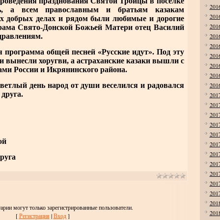
проведения празднования Святой Троицы в поселке
201
сь, а всем православным и братьям казакам
201
сех добрых делах и рядом были любимые и дорогие
201
храма Свято-Донской Божьей Матери отец Василий
201
здравлениям.
201
рограмма общей песней «Русские идут». Под эту
201
 вынесли хоругви, а астраханские казаки вышли с
201
ми России и Икрянинского района.
201
201
етлый день народ от души веселился и радовался
 друга.
201
201
201
201
201
ой
201
201
круга
201
201
201
201
201
арии могут только зарегистрированные пользователи.
201
[
Регистрация
|
Вход
]