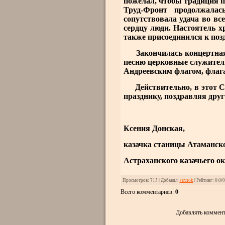
пожелал, чтобы традиция 
Труд-Фронт продолжала
сопутствовала удача во в
сердцу люди. Настоятель 
также присоединился к по
Закончилась концертная п
песню церковные служители
Андреевским флагом, флага
Действительно, в этот Св
празднику, поздравляя друг
Ксения Донская,
казачка станицы Атаманск
Астраханского казачьего о
Просмотров
: 713 |
Добавил
:
strelok
|
Рейтинг
:
0.0
/
0
Всего комментариев
:
0
Добавлять коммент