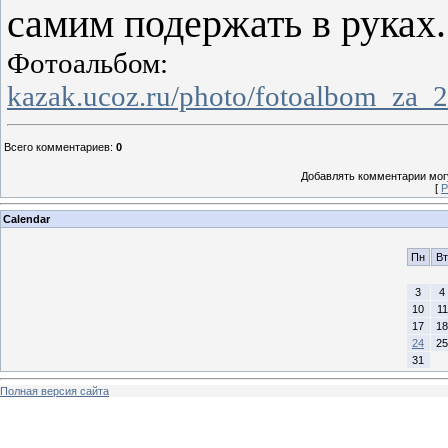
самим подержать в руках.
Фото
kazak.ucoz.ru/photo/fotoalbom_za_
Всего комментариев
:
0
Добавлять комментарии могу
[
Р
Calendar
Пн
Вт
3
4
10
11
17
18
24
25
31
Полная версия сайта